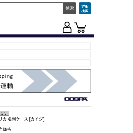
詳細
検索
リカ 名刺ケース [カイジ]
売価格