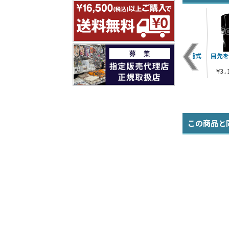
ツ
帝愛グループワッペ
金は命より重いＴシ
帝愛グループ脱着式
目先を
ン
ャツ
ワッペン
）
¥1,100（税込）
¥3,190（税込）
¥1,540（税込）
¥3
この商品と