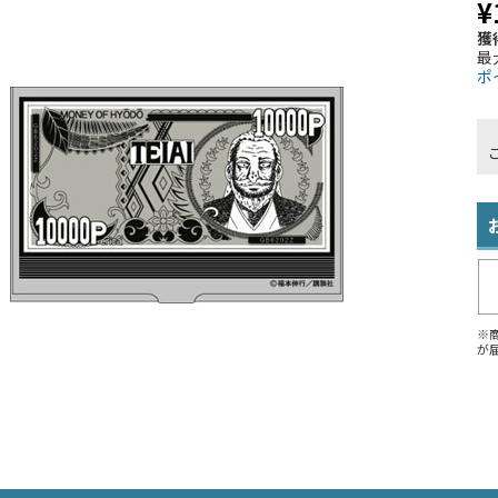
¥
獲
最
ポ
※
が