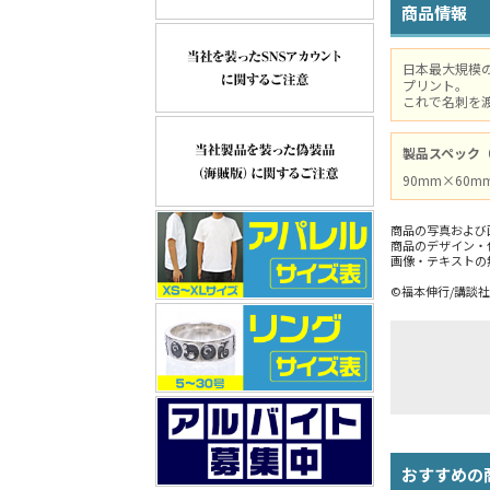
商品情報
日本最大規模
プリント。
これで名刺を
製品スペック
90mm×60m
商品の写真および
商品のデザイン・
画像・テキストの
©福本伸行/講談社
おすすめの