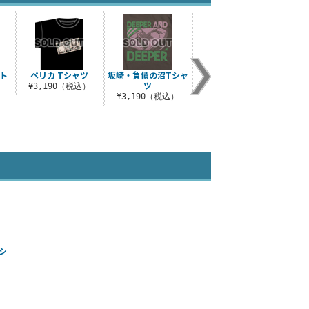
ト
ペリカ Tシャツ
坂崎・負債の沼Tシャ
ざわ脱着式ワッペン
帝愛
ツ
¥3,190（税込）
¥1,540（税込）
）
¥3,190（税込）
¥1
シ
）