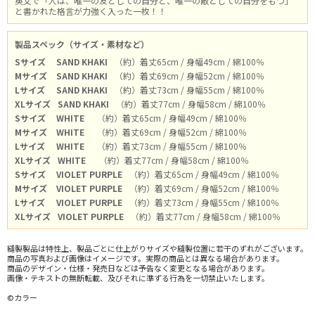
英文で「人は、唯一の友としての自分と、唯一の敵としての自分をもつ」
と書かれた格言が力強く入った一枚！！
製品スペック（サイズ・素材など）
Sサイズ
SAND KHAKI
（約）着丈65cm / 身幅49cm / 綿100％
Mサイズ
SAND KHAKI
（約）着丈69cm / 身幅52cm / 綿100％
Lサイズ
SAND KHAKI
（約）着丈73cm / 身幅55cm / 綿100％
XLサイズ
SAND KHAKI
（約）着丈77cm / 身幅58cm / 綿100％
Sサイズ
WHITE
（約）着丈65cm / 身幅49cm / 綿100％
Mサイズ
WHITE
（約）着丈69cm / 身幅52cm / 綿100％
Lサイズ
WHITE
（約）着丈73cm / 身幅55cm / 綿100％
XLサイズ
WHITE
（約）着丈77cm / 身幅58cm / 綿100％
Sサイズ
VIOLET PURPLE
（約）着丈65cm / 身幅49cm / 綿100％
Mサイズ
VIOLET PURPLE
（約）着丈69cm / 身幅52cm / 綿100％
Lサイズ
VIOLET PURPLE
（約）着丈73cm / 身幅55cm / 綿100％
XLサイズ
VIOLET PURPLE
（約）着丈77cm / 身幅58cm / 綿100％
縫製製品は特性上、製品ごとに仕上がりサイズや縫製位置に若干のずれがございます。
商品の写真および画像はイメージです。実際の商品とは異なる場合があります。
商品のデザイン・仕様・発売日などは予告なく変更となる場合があります。
画像・テキストの無断転載、及びそれに準ずる行為を一切禁止いたします。
©カラー