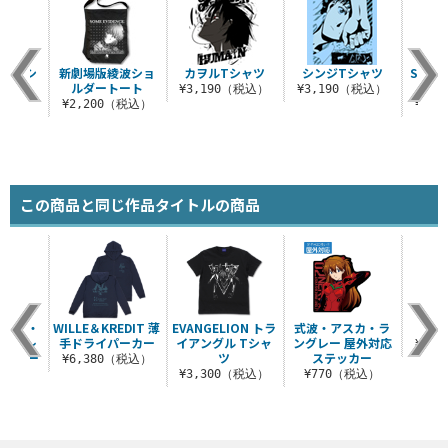
ー Tシ
新劇場版綾波ショ
カヲルTシャツ
シンジTシャツ
SOUN
ツ
ルダートート
¥3,190（税込）
¥3,190（税込）
（税込）
¥2,200（税込）
¥3,
この商品と同じ作品タイトルの商品
 式波・
WILLE＆KREDIT 薄
EVANGELION トラ
式波・アスカ・ラ
シン
ラングレ
手ドライパーカー
イアングル Tシャ
ングレー 屋外対応
¥3,
テッカー
ツ
ステッカー
¥6,380（税込）
..
¥3,300（税込）
¥770（税込）
税込）