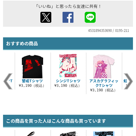
「いいね」と思ったら友達に共有！
4531894353690 / 0195-211
おすすめの商品
ィックT
警戒Tシャツ
シンジTシャツ
アスカグラフィッ
虹と初
ツ
クTシャツ
¥3,190（税込）
¥3,190（税込）
¥3,
（税込）
¥3,190（税込）
この商品を買った人はこんな商品も買っています