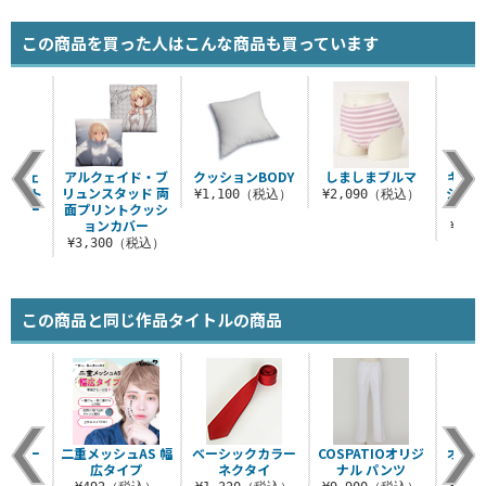
この商品を買った人はこんな商品も買っています
ン＆フェ
アルクェイド・ブ
クッションBODY
しましまブルマ
キュア
プリント
リュンスタッド 両
シャド
¥1,100（税込）
¥2,090（税込）
ンカバー
面プリントクッシ
ス
ョンカバー
（税込）
¥1,
¥3,300（税込）
この商品と同じ作品タイトルの商品
エショー
二重メッシュAS 幅
ベーシックカラー
COSPATIOオリジ
オリ
広タイプ
ネクタイ
ナル パンツ