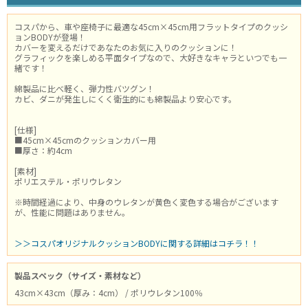
コスパから、車や座椅子に最適な45cm×45cm用フラットタイプのクッシ
ョンBODYが登場！
カバーを変えるだけであなたのお気に入りのクッションに！
グラフィックを楽しめる平面タイプなので、大好きなキャラといつでも一
緒です！
綿製品に比べ軽く、弾力性バツグン！
カビ、ダニが発生しにくく衛生的にも綿製品より安心です。
[仕様]
■45cm×45cmのクッションカバー用
■厚さ：約4cm
[素材]
ポリエステル・ポリウレタン
※時間経過により、中身のウレタンが黄色く変色する場合がございます
が、性能に問題はありません。
＞＞コスパオリジナルクッションBODYに関する詳細はコチラ！！
製品スペック（サイズ・素材など）
43cm×43cm（厚み：4cm） / ポリウレタン100％