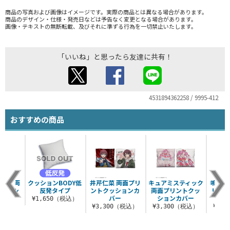
商品の写真および画像はイメージです。実際の商品とは異なる場合があります。
商品のデザイン・仕様・発売日などは予告なく変更となる場合があります。
画像・テキストの無断転載、及びそれに準ずる行為を一切禁止いたします。
「いいね」と思ったら友達に共有！
4531894362258 / 9995-412
おすすめの商品
サー 両
クッションBODY低
井芹仁菜 両面プリ
キュアミスティック
鳴瀬し
トクッシ
反発タイプ
ントクッションカ
両面プリントクッ
リント
バー
バー
ションカバー
¥1,650（税込）
（税込）
¥3,300（税込）
¥3,300（税込）
¥3,