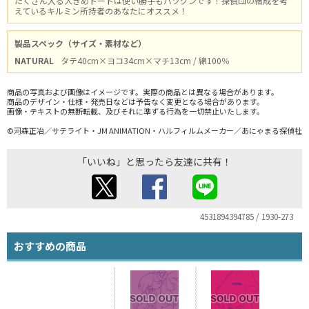
たくさん入る大きめトートは使い勝手もバツグンです！探偵団の結成を考
えているキルミン所持者のあなたにオススメ！
製品スペック（サイズ・素材など）
NATURAL
タテ40cm×ヨコ34cm×マチ13cm / 綿100％
商品の写真および画像はイメージです。実際の商品とは異なる場合があります。
商品のデザイン・仕様・発売日などは予告なく変更となる場合があります。
画像・テキストの無断転載、及びそれに準ずる行為を一切禁止いたします。
©河森正冶／サテライト・JM ANIMATION・ハルフィルムメーカー／あにゃまる探偵社
「いいね」と思ったら友達に共有！
4531894394785 / 1930-273
おすすめの商品