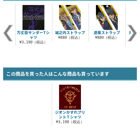
ラップ
万丈目サンダーTシ
城之内ストラップ
遊星ストラップ
海馬コ
ャツ
ョン
税込）
¥880（税込）
¥880（税込）
¥3,190（税込）
¥8
この商品を買った人はこんな商品も買っています
ジオンかすれプリ
ントＴシャツ
¥3,190（税込）