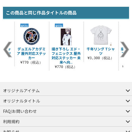
この商品と同じ作品タイトルの商品
マジシャ
デュエルアカデミ
描き下ろし エド・
千年リング Tシャ
描き下
Tシャツ
ア 屋外対応ステッ
フェニックス 屋外
ツ
アクリ
.0
カー
対応ステッカー 未
（大）
¥3,300（税込）
来へ向..
（税込）
¥770（税込）
¥770（税込）
¥2,
オリジナルアイテム
つままれ
つかまれ
ピョコッテ
オリジナルタイトル
アイテムヤ
ミスカトニック大學購買部
FAQ/お問い合わせ
FAQ
お問い合わせ
利用規約
会員規約・ポイント規約
特定商取引法に関する表示
プライバシーポリシー
お知らせ