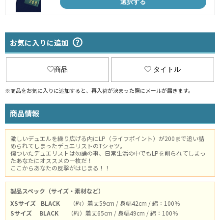
選択する
お気に入りに追加
商品
タイトル
※商品をお気に入りに追加すると、再入荷が決まった際にメールが届きます。
商品情報
激しいデュエルを繰り広げる内にLP（ライフポイント）が200まで追い詰
められてしまったデュエリストのTシャツ。
傷ついたデュエリストは勿論の事、日常生活の中でもLPを削られてしまっ
たあなたにオススメの一枚だ！
ここからあなたの反撃がはじまる！！
製品スペック（サイズ・素材など）
XSサイズ
BLACK
（約）着丈59cm / 身幅42cm / 綿：100％
Sサイズ
BLACK
（約）着丈65cm / 身幅49cm / 綿：100％