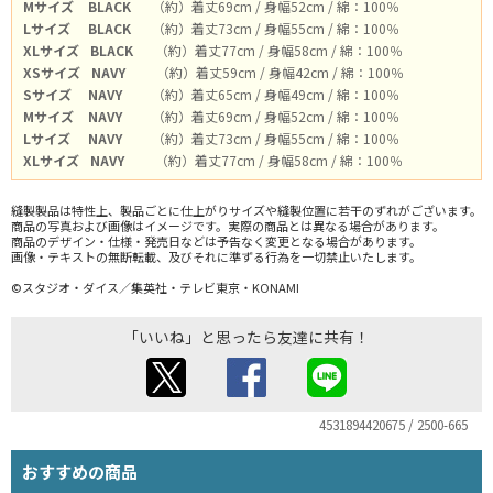
Mサイズ
BLACK
（約）着丈69cm / 身幅52cm / 綿：100％
Lサイズ
BLACK
（約）着丈73cm / 身幅55cm / 綿：100％
XLサイズ
BLACK
（約）着丈77cm / 身幅58cm / 綿：100％
XSサイズ
NAVY
（約）着丈59cm / 身幅42cm / 綿：100％
Sサイズ
NAVY
（約）着丈65cm / 身幅49cm / 綿：100％
Mサイズ
NAVY
（約）着丈69cm / 身幅52cm / 綿：100％
Lサイズ
NAVY
（約）着丈73cm / 身幅55cm / 綿：100％
XLサイズ
NAVY
（約）着丈77cm / 身幅58cm / 綿：100％
縫製製品は特性上、製品ごとに仕上がりサイズや縫製位置に若干のずれがございます。
商品の写真および画像はイメージです。実際の商品とは異なる場合があります。
商品のデザイン・仕様・発売日などは予告なく変更となる場合があります。
画像・テキストの無断転載、及びそれに準ずる行為を一切禁止いたします。
©スタジオ・ダイス／集英社・テレビ東京・KONAMI
「いいね」と思ったら友達に共有！
4531894420675 / 2500-665
おすすめの商品