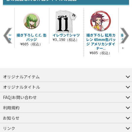
 ルルー
描き下ろし C.C. 缶
イレヴンTシャツ
描き下ろし 紅月カ
描き下
リルスタ
バッジ
レン 65mm缶バッ
シュフ
¥3,190（税込）
ド
ジ アメリカンダイ
ス
¥605（税込）
ナー..
（税込）
¥1,
¥605（税込）
オリジナルアイテム
つままれ
つかまれ
ピョコッテ
オリジナルタイトル
アイテムヤ
ミスカトニック大學購買部
FAQ/お問い合わせ
FAQ
お問い合わせ
利用規約
会員規約・ポイント規約
特定商取引法に関する表示
プライバシーポリシー
お知らせ
店舗情報
採用情報
発売日変更のお知らせ
販売代理店・取扱店募集
海外のご案内（English）
リンク