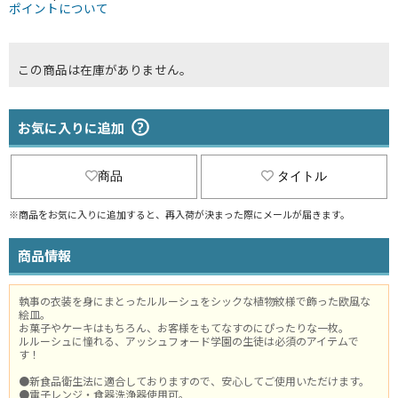
ポイントについて
この商品は在庫がありません。
お気に入りに追加
商品
タイトル
※商品をお気に入りに追加すると、再入荷が決まった際にメールが届きます。
商品情報
執事の衣装を身にまとったルルーシュをシックな植物紋様で飾った欧風な
絵皿。
お菓子やケーキはもちろん、お客様をもてなすのにぴったりな一枚。
ルルーシュに憧れる、アッシュフォード学園の生徒は必須のアイテムで
す！
●新食品衛生法に適合しておりますので、安心してご使用いただけます。
●電子レンジ・食器洗浄器使用可。