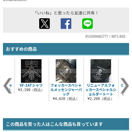
「いいね」と思ったら友達に共有！
4531894461777 / 8071-B82
おすすめの商品
スペシャ
VF-1ATシャツ
フォッカースペシャ
リニューアルフォ
ロイ・
キーホル
ルメッセンジャーバ
ッカースペシャルシ
コイ
¥3,190（税込）
ー
ッグ
ョルダートート
¥1,
税込）
¥4,620（税込）
¥2,200（税込）
この商品を買った人はこんな商品も買っています