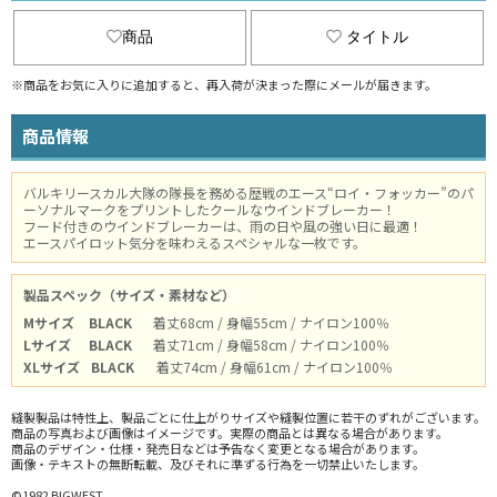
商品
タイトル
※商品をお気に入りに追加すると、再入荷が決まった際にメールが届きます。
商品情報
バルキリースカル大隊の隊長を務める歴戦のエース“ロイ・フォッカー”のパ
ーソナルマークをプリントしたクールなウインドブレーカー！
フード付きのウインドブレーカーは、雨の日や風の強い日に最適！
エースパイロット気分を味わえるスペシャルな一枚です。
製品スペック（サイズ・素材など）
Mサイズ
BLACK
着丈68cm / 身幅55cm / ナイロン100％
Lサイズ
BLACK
着丈71cm / 身幅58cm / ナイロン100％
XLサイズ
BLACK
着丈74cm / 身幅61cm / ナイロン100％
縫製製品は特性上、製品ごとに仕上がりサイズや縫製位置に若干のずれがございます。
商品の写真および画像はイメージです。実際の商品とは異なる場合があります。
商品のデザイン・仕様・発売日などは予告なく変更となる場合があります。
画像・テキストの無断転載、及びそれに準ずる行為を一切禁止いたします。
©1982 BIGWEST