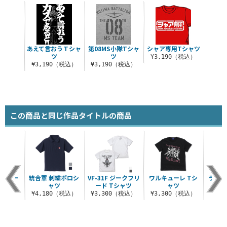
あえて言おうＴシャ
第08MS小隊Tシャ
シャア専用Tシャツ
ツ
ツ
¥3,190（税込）
¥3,190（税込）
¥3,190（税込）
この商品と同じ作品タイトルの商品
ォッカー
統合軍 刺繍ポロシ
VF-31F ジークフリ
ワルキューレ Tシ
ランカ
ペン
ャツ
ード Tシャツ
ャツ
リル
（税込）
¥4,180（税込）
¥3,300（税込）
¥3,300（税込）
¥8