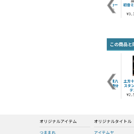
九条カレンパーカー
初音ミ
¥17,600（税込）
¥3
この商品と
八
★限定★銀時＆土方
描き下ろし 坂田銀時
描き下ろし 坂田銀八
土方十
ー
つままれ3個セット
65mm缶バッジ 小窓
65mm缶バッジ 糖分
スタ
..
[JF限定つままれ付..
から覗く景色Ve..
補給Ver.
テ
¥2,860（税込）
¥605（税込）
¥605（税込）
¥2
オリジナルアイテム
オリジナルタイトル
つままれ
アイテムヤ