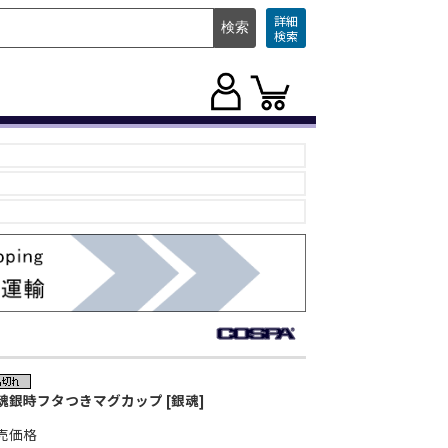
詳細
検索
魂銀時フタつきマグカップ [銀魂]
売価格