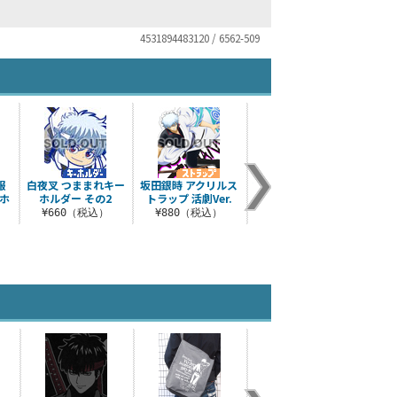
4531894483120 / 6562-509
服
白夜叉 つままれキー
坂田銀時 アクリルス
銀さん着物柄 サンダ
銀さ
ーホ
ホルダー その2
トラップ 活劇Ver.
ル
Ver
¥660（税込）
¥880（税込）
¥2,970（税込）
¥