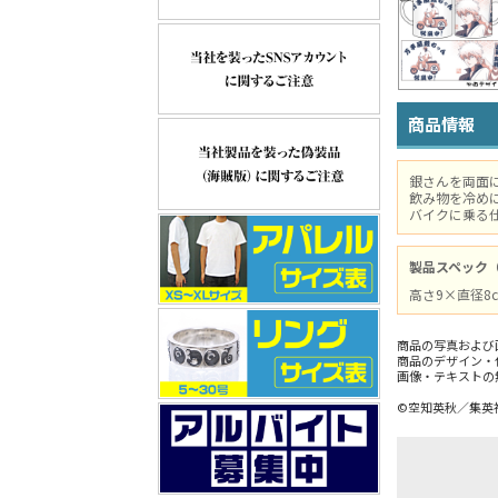
商品情報
銀さんを両面
飲み物を冷め
バイクに乗る
製品スペック
高さ9×直径8c
商品の写真および
商品のデザイン・
画像・テキストの
©空知英秋／集英