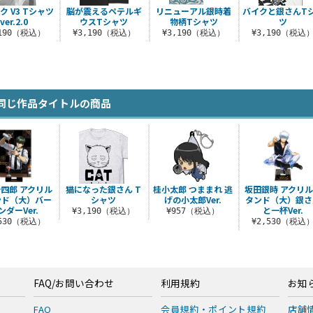
ク V3 Tシャツ
脳が震えるペテルギ
リニューアル銀時着
バイクと銀さんT
ver.2.0
ウスTシャツ
物柄Tシャツ
ツ
,190（税込）
¥3,190（税込）
¥3,190（税込）
¥3,190（税込
同じ作品タイトルの商品
四郎 アクリル
猫になった銀さん T
桂小太郎 つままれ 逃
坂田銀時 アクリ
ンド（大）バー
シャツ
げの小太郎Ver.
タンド（大）銀さ
ンダーVer.
と一杯Ver.
¥3,190（税込）
¥957（税込）
,530（税込）
¥2,530（税込
FAQ/お問い合わせ
利用規約
お知
FAQ
会員規約・ポイント規約
店舗