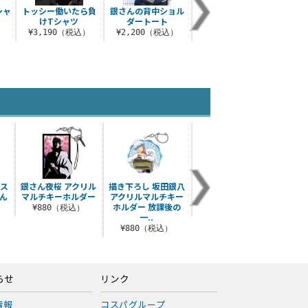
シャ
トッシー働いたら負
銀さんの背中ショル
しまっちゃおうねTシ
けTシャツ
ダートート
ャツ
）
¥3,190（税込）
¥2,200（税込）
¥3,190（税込）
ルス
銀さん夜桜 アクリル
描き下ろし 坂田銀八
「甘党」銀時 Tシャ
描き下
ん
マルチキーホルダー
アクリルマルチキー
ツ
パス
ホルダー 放課後の
ン付
¥880（税込）
¥3,300（税込）
一..
）
¥880（税込）
¥1
らせ
リンク
情報
コスパグループ