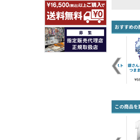
おすすめの
r.
白夜叉 湯のみ
坂田銀時 スーツVer.
白夜叉 つままれスト
銀さん
プ
160cmタペストリー
ラップ その2
つま
¥990（税込）
¥7,480（税込）
¥660（税込）
¥
この商品を