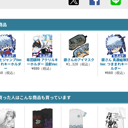
商品
とジャンプVer.
坂田銀時 アクリルキ
銀さんのアイマスク
銀さん 真選組隊
まれキーホルダ
ーホルダー 活劇Ver.
Ver. つままれキ
¥1,320（税込）
ー
ルダー
¥880（税込）
660（税込）
¥660（税込）
買った人はこんな商品も買っています