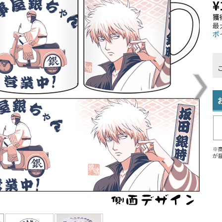
¥
獲
最
ポ
※
が