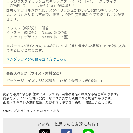
ょっぴりスタイリッシュなキャラクターペーパートイ、「グラフィグ
（GRAPHIG）」に『たかにゃ』が登場！！
四角くデフォルメされた、スタイリッシュかわいい10cmのキャラクター
は、ノリもハサミも不要で、誰でも10分程度で組み立てて楽しむことがで
きます。
イラスト（顔部分）：明音
イラスト（顔以外）：Nasos（NC帝國）
コンセプトデザイン：Nasos（NC帝國）
※パーツは切り込み入りA4変形サイズ（折り畳まれた状態）でPP袋に入れ
てのお届けとなります。
＞＞グラフィグの組み立て方はこちら
製品スペック（サイズ・素材など）
パッケージサイズ：235×297mm / 組立後高さ：約100mm
商品の写真および画像はイメージです。実際の商品とは異なる場合があります。
商品のデザイン・仕様・発売日などは予告なく変更となる場合があります。
画像・テキストの無断転載、及びそれに準ずる行為を一切禁止いたします。
©NBGI／ぷろじぇくとあいます・ぷち
「いいね」と思ったら友達に共有！