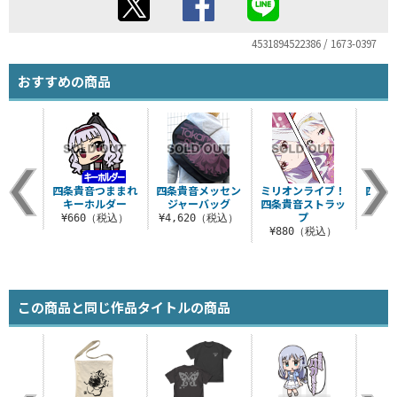
4531894522386 / 1673-0397
おすすめの商品
四条貴音つままれ
四条貴音メッセン
ミリオンライブ！
四条貴
キーホルダー
ジャーバッグ
四条貴音ストラッ
ス
プ
¥660（税込）
¥4,620（税込）
¥6
¥880（税込）
この商品と同じ作品タイトルの商品