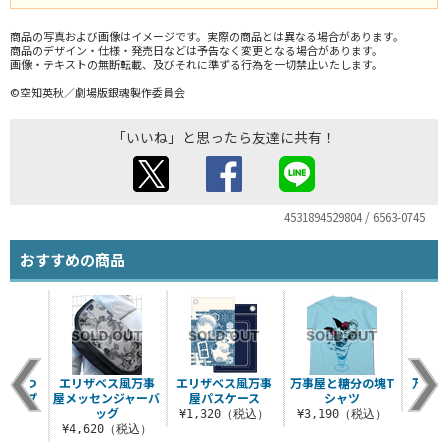
商品の写真および画像はイメージです。実際の商品とは異なる場合があります。
商品のデザイン・仕様・発売日などは予告なく変更となる場合があります。
画像・テキストの無断転載、及びそれに準ずる行為を一切禁止いたします。
©空知英秋／劇場版銀魂製作委員会
「いいね」と思ったら友達に共有！
4531894529804 / 6563-0745
おすすめの商品
ちゃんつ
エリザベス風万事
エリザベス風万事
万事屋と糖分の塊T
万事屋
トラップ
屋メッセンジャーバ
屋パスケース
シャツ
¥8
ッグ
税込）
¥1,320（税込）
¥3,190（税込）
¥4,620（税込）