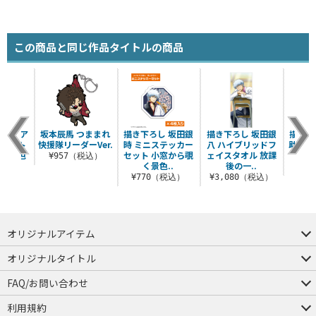
この商品と同じ作品タイトルの商品
神威 ア
坂本辰馬 つままれ
描き下ろし 坂田銀
描き下ろし 坂田銀
描き下
グネット
快援隊リーダーVer.
時 ミニステッカー
八 ハイブリッドフ
助 6
覗く景色
セット 小窓から覗
ェイスタオル 放課
旅
¥957（税込）
.
く景色..
後の一..
¥6
（税込）
¥770（税込）
¥3,080（税込）
オリジナルアイテム
つままれ
つかまれ
ピョコッテ
オリジナルタイトル
アイテムヤ
ミスカトニック大學購買部
FAQ/お問い合わせ
FAQ
お問い合わせ
利用規約