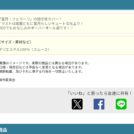
「星月・フェラーリ」の抱き枕カバー！
イラストは両面ともに星月らしいキュートな仕上り！
はEDでもおなじみのオーバーオール姿です！！
（サイズ・素材など）
 / ポリエステル100％（スムース）
画像はイメージです。実際の商品とは異なる場合があります。
仕様・発売日などは予告なく変更となる場合があります。
無断転載、及びそれに準ずる行為を一切禁止いたします。
製作委員会
「いいね」と思ったら友達に共有！
商品