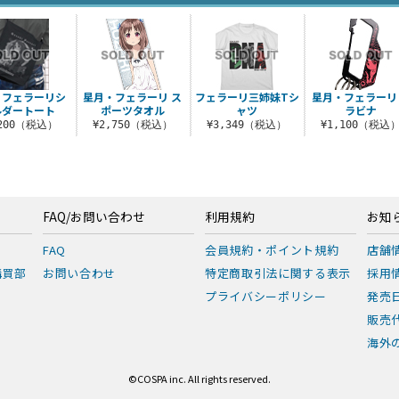
・フェラーリシ
星月・フェラーリ ス
フェラーリ三姉妹Tシ
星月・フェラーリ
ルダートート
ポーツタオル
ャツ
ラビナ
,200（税込）
¥2,750（税込）
¥3,349（税込）
¥1,100（税込
FAQ/お問い合わせ
利用規約
お知
FAQ
会員規約・ポイント規約
店舗
購買部
お問い合わせ
特定商取引法に関する表示
採用
プライバシーポリシー
発売
販売
海外の
©COSPA inc. All rights reserved.