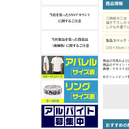
商品情報
三姉妹の三女
描き下ろしの
しかも片面で
製品スペック
150×50cm
商品の写真および
商品のデザイン・
画像・テキストの
©ガリレイドンナ
おすすめの