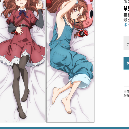
販
¥
獲
最
ポ
※
が