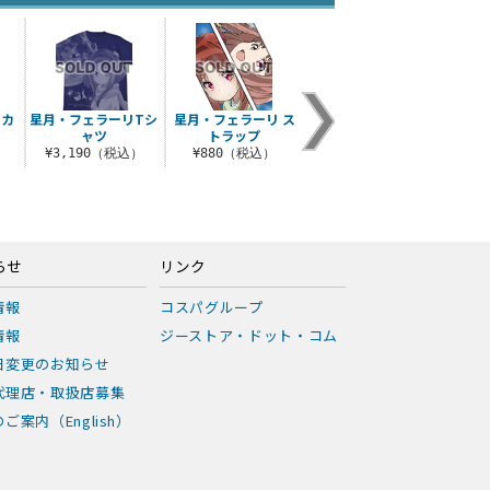
 カ
星月・フェラーリTシ
星月・フェラーリ ス
ャツ
トラップ
）
¥3,190（税込）
¥880（税込）
らせ
リンク
情報
コスパグループ
情報
ジーストア・ドット・コム
日変更のお知らせ
代理店・取扱店募集
ご案内（English）