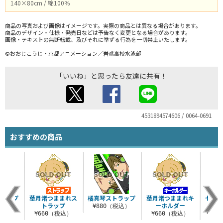
140×80cm / 綿100％
商品の写真および画像はイメージです。実際の商品とは異なる場合があります。
商品のデザイン・仕様・発売日などは予告なく変更となる場合があります。
画像・テキストの無断転載、及びそれに準ずる行為を一切禁止いたします。
©おおじこうじ・京都アニメーション／岩鳶高校水泳部
「いいね」と思ったら友達に共有！
4531894574606 / 0064-0691
おすすめの商品
トラップ
葉月渚つままれス
橘真琴ストラップ
葉月渚つままれキ
七瀬遙
トラップ
ーホルダー
税込）
¥880（税込）
¥660（税込）
¥660（税込）
¥5,