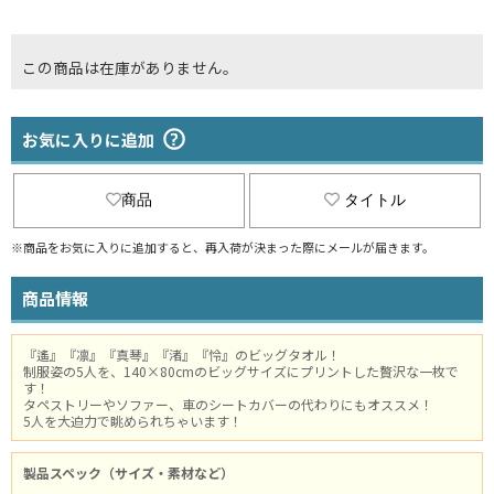
この商品は在庫がありません。
お気に入りに追加
商品
タイトル
※商品をお気に入りに追加すると、再入荷が決まった際にメールが届きます。
商品情報
『遙』『凛』『真琴』『渚』『怜』のビッグタオル！
制服姿の5人を、140×80cmのビッグサイズにプリントした贅沢な一枚で
す！
タペストリーやソファー、車のシートカバーの代わりにもオススメ！
5人を大迫力で眺められちゃいます！
製品スペック（サイズ・素材など）