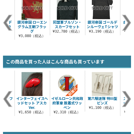
ゴールデ
銀河帝国 ローエン
同盟軍ブルゾン・
銀河帝国 ゴールデ
自由
王朝フラ
グラム王朝フラッ
スカーフセット
ンルーヴェTシャツ
グ
グ
¥32,780（税込）
¥3,190（税込）
¥3,
（税込）
¥3,080（税込）
この商品を買った人はこんな商品も買っています
タリーフ
インターフェイスヘ
イゼルローン共和政
第六駆逐隊 特III型
スーパ
グ
ッドセット アスカ
府軍章 脱着式ワッ
ピンズ
ーバー
Ver.
ペン
（税込）
¥1,100（税込）
¥1,650（税込）
¥2,310（税込）
¥1,