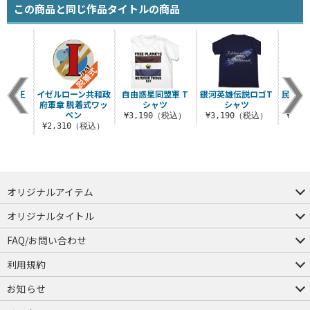
この商品と同じ作品タイトルの商品
グラム王
イゼルローン共和政
自由惑星同盟軍 T
銀河英雄伝説ロゴT
民主主
トート
府軍章 脱着式ワッ
シャツ
シャツ
ペン
（税込）
¥3,190（税込）
¥3,190（税込）
¥3,
¥2,310（税込）
オリジナルアイテム
つままれ
つかまれ
ピョコッテ
オリジナルタイトル
アイテムヤ
ミスカトニック大學購買部
FAQ/お問い合わせ
FAQ
お問い合わせ
利用規約
会員規約・ポイント規約
特定商取引法に関する表示
プライバシーポリシー
お知らせ
店舗情報
採用情報
発売日変更のお知らせ
販売代理店・取扱店募集
海外のご案内（English）