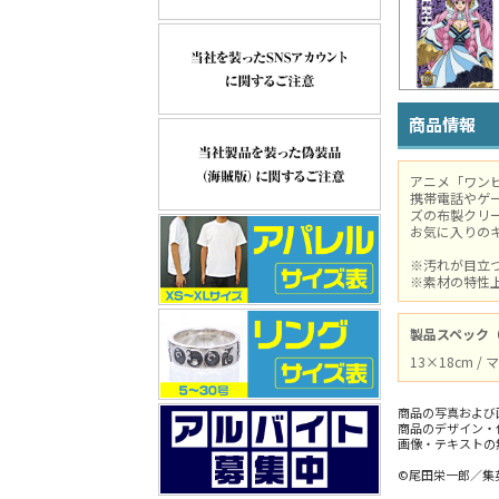
商品情報
アニメ「ワン
携帯電話やゲ
ズの布製クリ
お気に入りの
※汚れが目立
※素材の特性
製品スペック
13×18cm
商品の写真および
商品のデザイン・
画像・テキストの
©尾田栄一郎／集