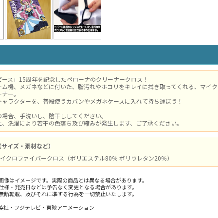
ピース」15周年を記念したペローナのクリーナークロス！
ーム機、メガネなどに付いた、脂汚れやホコリをキレイに拭き取ってくれる、マイクロ
ーナー。
キャラクターを、普段使うカバンやメガネケースに入れて持ち運ぼう！
つ場合、手洗いし、陰干ししてください。
上、洗濯により若干の色落ち及び縮みが発生します、ご了承ください。
（サイズ・素材など）
 / マイクロファイバークロス（ポリエステル80％ ポリウレタン20％）
画像はイメージです。実際の商品とは異なる場合があります。
仕様・発売日などは予告なく変更となる場合があります。
無断転載、及びそれに準ずる行為を一切禁止いたします。
英社・フジテレビ・東映アニメーション