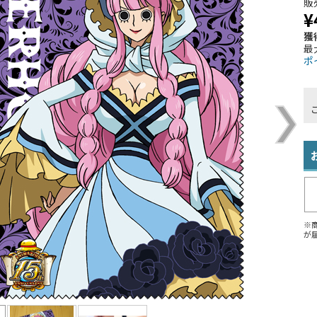
販
¥
獲
最
ポ
※
が