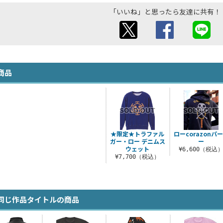
「いいね」と思ったら友達に共有！
商品
★限定★トラファル
ローcorazonパ
ガー・ロー デニムス
ー
ウェット
¥6,600（税込
¥7,700（税込）
同じ作品タイトルの商品