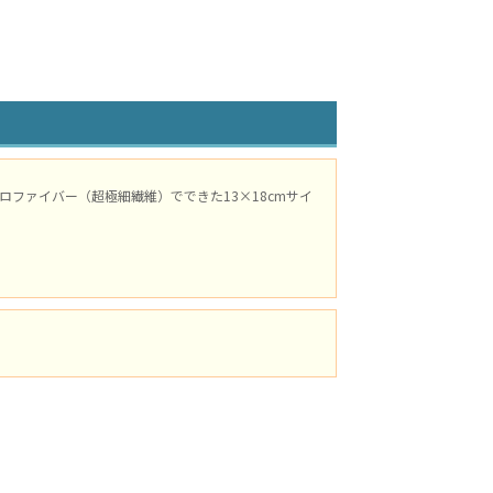
ファイバー（超極細繊維）でできた13×18cmサイ