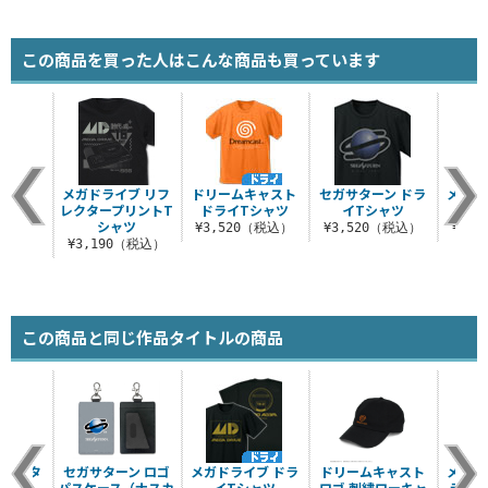
この商品を買った人はこんな商品も買っています
メガドライブ リフ
ドリームキャスト
セガサターン ドラ
メガド
レクタープリントT
ドライTシャツ
イTシャツ
イ
シャツ
¥3,520（税込）
¥3,520（税込）
¥3,
¥3,190（税込）
この商品と同じ作品タイトルの商品
ン メタ
セガサターン ロゴ
メガドライブ ドラ
ドリームキャスト
メガド
ビナ
パスケース（ナスカ
イTシャツ
ロゴ 刺繍ローキャ
ラバー