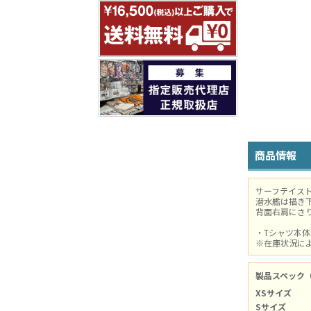
商品情報
サーフテイス
潜水艦は描き
背面右肩にさ
・Tシャツ本
※在庫状況に
製品スペック
XSサイズ
Sサイズ