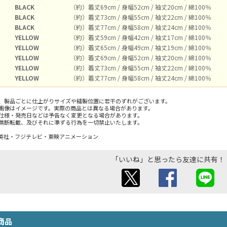
BLACK
（約）着丈69cm / 身幅52cm / 袖丈20cm / 綿100％
BLACK
（約）着丈73cm / 身幅55cm / 袖丈22cm / 綿100％
BLACK
（約）着丈77cm / 身幅58cm / 袖丈24cm / 綿100％
YELLOW
（約）着丈59cm / 身幅42cm / 袖丈17cm / 綿100％
YELLOW
（約）着丈65cm / 身幅49cm / 袖丈19cm / 綿100％
YELLOW
（約）着丈69cm / 身幅52cm / 袖丈20cm / 綿100％
YELLOW
（約）着丈73cm / 身幅55cm / 袖丈22cm / 綿100％
YELLOW
（約）着丈77cm / 身幅58cm / 袖丈24cm / 綿100％
、製品ごとに仕上がりサイズや縫製位置に若干のずれがございます。
画像はイメージです。実際の商品とは異なる場合があります。
仕様・発売日などは予告なく変更となる場合があります。
無断転載、及びそれに準ずる行為を一切禁止いたします。
英社・フジテレビ・東映アニメーション
「いいね」と思ったら友達に共有！
商品