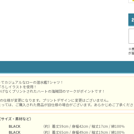
※
が
トでカジュアルなローの潜水艦Tシャツ！
下ろしイラストを使用！
りげなくプリントされたハートの海賊団のマークがポイントです！
体の仕様が変更になります。プリントデザインに変更はございません。
よっては、ご購入された商品が旧仕様の場合がございます。あらかじめご了承ください。
（サイズ・素材など）
BLACK
（約）着丈59cm / 身幅42cm / 袖丈17cm / 綿100％
BLACK
（約）着丈65cm / 身幅49cm / 袖丈19cm / 綿100％