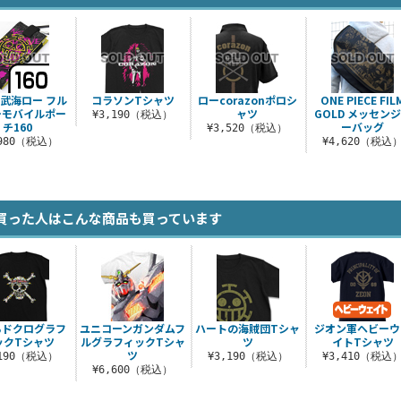
武海ロー フル
コラソンTシャツ
ローcorazonポロシ
ONE PIECE FIL
ーモバイルポー
ャツ
GOLD メッセン
¥3,190（税込）
チ160
ーバッグ
¥3,520（税込）
,980（税込）
¥4,620（税込
買った人はこんな商品も買っています
らドクログラフ
ユニコーンガンダムフ
ハートの海賊団Tシャ
ジオン軍ヘビーウ
ックTシャツ
ルグラフィックTシャ
ツ
イトTシャツ
ツ
,190（税込）
¥3,190（税込）
¥3,410（税込
¥6,600（税込）