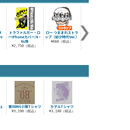
M
トラファルガー・ロ
ロー つままれストラ
トラファルガー・ロ
ONE
ジャ
ーiPhoneカバー/6・
ップ（幼少時代Ver.）
ーiPhoneカバー/5・
GO
6s用
5s・SE用
¥660（税込）
¥1
）
¥2,750（税込）
¥2,750（税込）
ェ
第08MS小隊Tシャツ
カヲルTシャツ
¥3,190（税込）
¥3,190（税込）
）