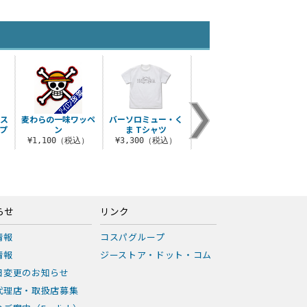
層ス
麦わらの一味ワッペ
バーソロミュー・く
ジンベエ つままれキ
鬼気 
プ
ン
ま Tシャツ
ーホルダー
¥1,100（税込）
¥3,300（税込）
¥660（税込）
¥3
）
らせ
リンク
情報
コスパグループ
情報
ジーストア・ドット・コム
日変更のお知らせ
代理店・取扱店募集