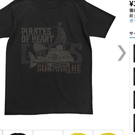
¥
獲
最
ポ
サ