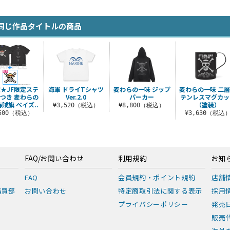
同じ作品タイトルの商品
★JF限定ステ
海軍 ドライTシャツ
麦わらの一味 ジップ
麦わらの一味 二
つき 麦わらの
Ver.2.0
パーカー
テンレスマグカッ
海賊旗 ペイズ..
（塗装）
¥3,520（税込）
¥8,800（税込）
,500（税込）
¥3,630（税込
FAQ/お問い合わせ
利用規約
お知
FAQ
会員規約・ポイント規約
店舗
購買部
お問い合わせ
特定商取引法に関する表示
採用
プライバシーポリシー
発売
販売