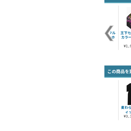
C
王下七武海ロー ポケ
ONE PIECE FILM
王下七武海ロー フル
王下七
ットティッシュカバ
GOLD Tシャツ
カラーリールキーホ
カラ
ー
ルダー
¥3,190（税込）
¥880（税込）
¥1,870（税込）
¥1
この商品を
麦わ
ィ
¥3