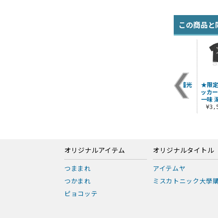
この商品と
ド
麦わらの一味 ニュー
ハートの海賊団脱着
麦わらのドクロ 蓄光
★限定
スペーパーバッグ
式ワッペン
Tシャツ
ッカー
一味 
¥3,960（税込）
¥1,540（税込）
¥3,190（税込）
¥3
オリジナルアイテム
オリジナルタイトル
つままれ
アイテムヤ
つかまれ
ミスカトニック大學
ピョコッテ