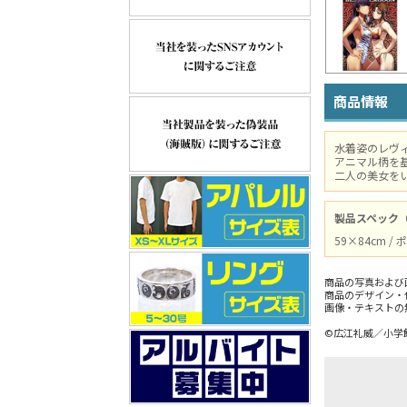
商品情報
水着姿のレヴ
アニマル柄を
二人の美女を
製品スペック
59×84cm 
商品の写真および
商品のデザイン・
画像・テキストの
©広江礼威／小学