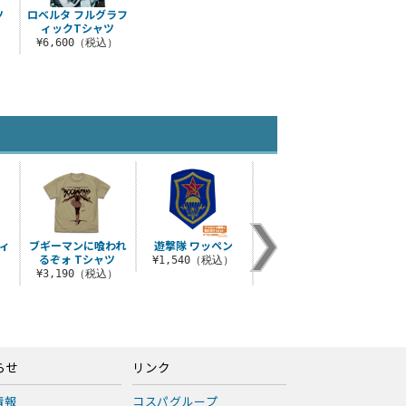
ツ
ロベルタ フルグラフ
ィックTシャツ
）
¥6,600（税込）
ィ
ブギーマンに喰われ
遊撃隊 ワッペン
レヴィ＆エダ Tシャ
ブギ
るぞォ Tシャツ
ツ
るぞォ
¥1,540（税込）
）
¥3,190（税込）
¥3,300（税込）
¥1
らせ
リンク
情報
コスパグループ