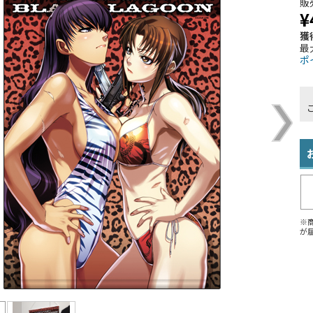
販
¥
獲
最
ポ
※
が