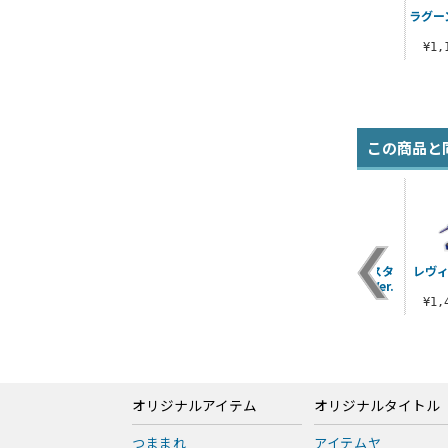
ラグー
¥1
この商品と
ステ
レヴィ F6キャンバス
ヘンゼル＆グレーテ
レヴィ アクリルスタ
レヴィ
アート
ル Tシャツ
ンド チャイナ服Ver.
¥6,050（税込）
¥3,190（税込）
¥1,650（税込）
¥1
オリジナルアイテム
オリジナルタイトル
つままれ
アイテムヤ