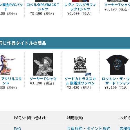
ン商会PVCパッ
ロベルタPAYBACK T
レヴィ フルグラフィ
ソーヤーTシャ
チ
シャツ
ックTシャツ
¥3,190（税込
,100（税込）
¥3,190（税込）
¥6,600（税込）
同じ作品タイトルの商品
 アクリルスタ
ソーヤーTシャツ
ソードカトラススカ
ロットン・ザ・ウ
ンド
ル 脱着式ワッペン
ザード Tシャツ
¥3,190（税込）
,430（税込）
¥2,420（税込）
¥3,190（税込
FAQ/お問い合わせ
利用規約
お知
FAQ
会員規約・ポイント規約
店舗