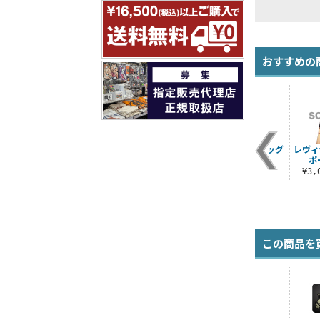
おすすめの
パ
レヴィ タトゥーTシ
ガンスリンガー・レ
レヴィ 120cmビッグ
レヴィ
ャツ
ヴィ フルグラフィッ
タオル
ポ
クTシャツ
¥3,190（税込）
¥4,620（税込）
¥3
¥6,600（税込）
この商品を