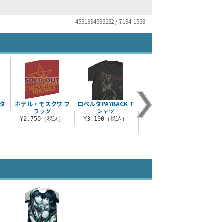
4531894593232 / 7194-1538
タ
ホテル・モスクワ フ
ロベルタPAYBACK T
トゥーハンド ワッペ
レヴ
ラッグ
シャツ
ンベースワークシャ
ツ
）
¥2,750（税込）
¥3,190（税込）
¥1
¥7,040（税込）