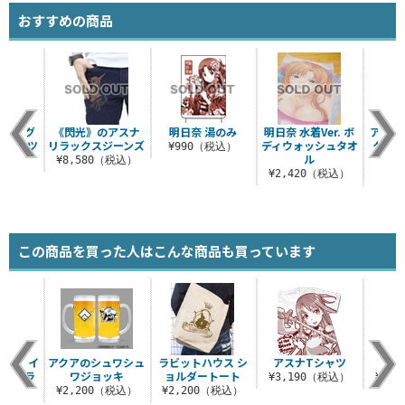
おすすめの商品
面フルグ
《閃光》のアスナ
明日奈 湯のみ
明日奈 水着Ver. ボ
アスナG
Tシャツ
リラックスジーンズ
ディウォッシュタオ
クリル
¥990（税込）
Ver.
ル
ト
¥8,580（税込）
（税込）
¥2,420（税込）
¥8
この商品を買った人はこんな商品も買っています
ュアメイ
アクアのシュワシュ
ラビットハウス シ
アスナTシャツ
μ’
フルカラ
ワジョッキ
ョルダートート
¥3,190（税込）
¥3,
カップ
¥2,200（税込）
¥2,200（税込）
（税込）