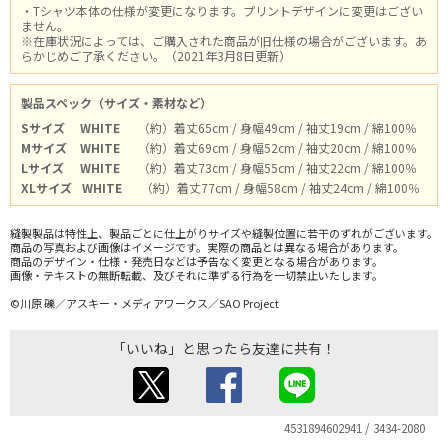
・Tシャツ本体の仕様が変更になります。プリントデザインに変更はござい
ません。
※在庫状況によっては、ご購入された商品が旧仕様の場合がございます。あ
らかじめご了承ください。（2021年3月8日更新）
製品スペック（サイズ・素材など）
Sサイズ
WHITE
（約）着丈65cm / 身幅49cm / 袖丈19cm / 綿100％
Mサイズ
WHITE
（約）着丈69cm / 身幅52cm / 袖丈20cm / 綿100％
Lサイズ
WHITE
（約）着丈73cm / 身幅55cm / 袖丈22cm / 綿100％
XLサイズ
WHITE
（約）着丈77cm / 身幅58cm / 袖丈24cm / 綿100％
縫製製品は特性上、製品ごとに仕上がりサイズや縫製位置に若干のずれがございます。
商品の写真および画像はイメージです。実際の商品とは異なる場合があります。
商品のデザイン・仕様・発売日などは予告なく変更となる場合があります。
画像・テキストの無断転載、及びそれに準ずる行為を一切禁止いたします。
©川原 礫／アスキー・メディアワークス／SAO Project
「いいね」と思ったら友達に共有！
4531894602941 / 3434-2080