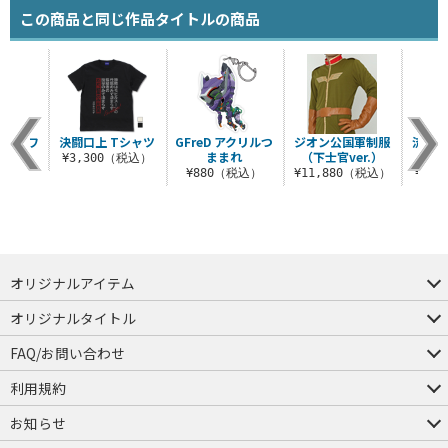
この商品と同じ作品タイトルの商品
ス隊 ワ
決闘口上 Tシャツ
GFreD アクリルつ
ジオン公国軍制服
流派東
ン
ままれ
（下士官ver.）
¥3,300（税込）
（税込）
¥880（税込）
¥11,880（税込）
¥3,
オリジナルアイテム
つままれ
つかまれ
ピョコッテ
オリジナルタイトル
アイテムヤ
ミスカトニック大學購買部
FAQ/お問い合わせ
FAQ
お問い合わせ
利用規約
会員規約・ポイント規約
特定商取引法に関する表示
プライバシーポリシー
お知らせ