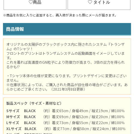
商品
タイトル
※商品をお気に入りに追加すると、再入荷が決まった際にメールが届きます。
商品情報
オリジナルの太陽炉のブラックボックス内に隠されたシステム『トランザ
ム』のTシャツ！
フロントのプリントはトランザムシステムの起動画面をイメージしていま
す。
これを着れば高濃度のGN粒子により防御力が高まり、3倍の出力を得られ
るかも!?
・Tシャツ本体の仕様が変更になります。プリントデザインに変更はござい
ません。
※在庫状況によっては、ご購入された商品が旧仕様の場合がございます。あ
らかじめご了承ください。（2021年3月8日更新）
製品スペック（サイズ・素材など）
Sサイズ
BLACK
（約）着丈65cm / 身幅49cm / 袖丈19cm / 綿100％
Mサイズ
BLACK
（約）着丈69cm / 身幅52cm / 袖丈20cm / 綿100％
Lサイズ
BLACK
（約）着丈73cm / 身幅55cm / 袖丈22cm / 綿100％
XLサイズ
BLACK
（約）着丈77cm / 身幅58cm / 袖丈24cm / 綿100％