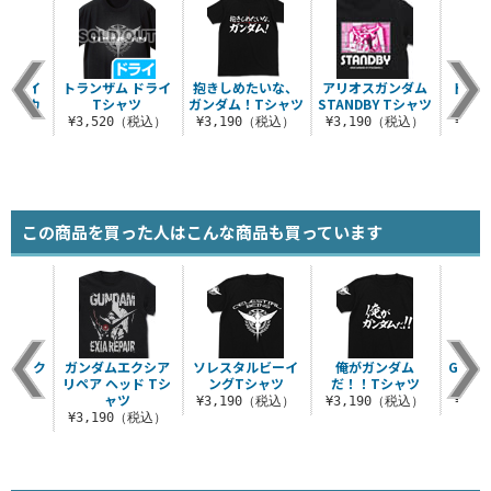
ルビーイ
トランザム ドライ
抱きしめたいな、
アリオスガンダム
トラン
式フルカ
Tシャツ
ガンダム！Tシャツ
STANDBY Tシャツ
なよ
ッペン
¥3,520（税込）
¥3,190（税込）
¥3,190（税込）
¥3,
（税込）
この商品を買った人はこんな商品も買っています
ズマーク
ガンダムエクシア
ソレスタルビーイ
俺がガンダム
GNド
ャツ
リペア ヘッド Tシ
ングTシャツ
だ！！Tシャツ
ャツ
（税込）
¥3,190（税込）
¥3,190（税込）
¥3,
¥3,190（税込）