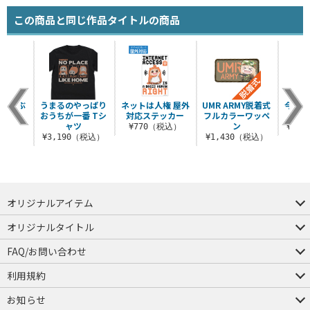
この商品と同じ作品タイトルの商品
家でかぶ
うまるのやっぱり
ネットは人権 屋外
UMR ARMY脱着式
今日は
アレ
おうちが一番 Tシ
対応ステッカー
フルカラーワッペ
ョル
ャツ
ン
（税込）
¥770（税込）
¥2,
¥3,190（税込）
¥1,430（税込）
オリジナルアイテム
つままれ
つかまれ
ピョコッテ
オリジナルタイトル
アイテムヤ
ミスカトニック大學購買部
FAQ/お問い合わせ
FAQ
お問い合わせ
利用規約
会員規約・ポイント規約
特定商取引法に関する表示
プライバシーポリシー
お知らせ