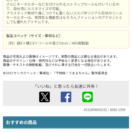
さらにキーホルダーなどを付けられるストラップホールも付いているの
で、自分流にカスタマイズが可能。
プラスチック素材で身につけても重くないコスパオリジナル形状のリール
キーホルダーは、実用性＆機能性はもちろんファッションのアクセントと
しても優れたアイテムです。
製品スペック（サイズ・素材など）
（約）縦8×横3.8×リールの長さ50cm / ABS樹脂製
商品の写真および画像はイメージです。実際の商品とは異なる場合があります。
商品のデザイン・仕様・発売日などは予告なく変更となる場合があります。
画像・テキストの無断転載、及びそれに準ずる行為を一切禁止いたします。
©2015 サンカクヘッド／集英社・「干物妹！うまるちゃん」製作委員会
「いいね」と思ったら友達に共有！
4531894654155 / 6065-1939
おすすめの商品