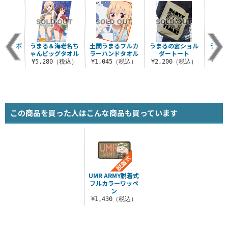
ッシュボ
うまる＆海老名ち
土間うまるフルカ
うまるの宴ショル
うまる
カバー
ゃんビッグタオル
ラーハンドタオル
ダートート
ィッ
（税込）
¥5,280（税込）
¥1,045（税込）
¥2,200（税込）
¥6,
この商品を買った人はこんな商品も買っています
UMR ARMY脱着式
フルカラーワッペ
ン
¥1,430（税込）