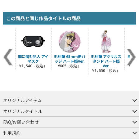
この商品と同じ作品タイトルの商品
シャツ
闇に潜む犯人 アイ
毛利蘭 65mm缶バ
毛利蘭 アクリルス
毛利蘭
マスク
ッジ ハート姫Ver.
タンド ハート姫
タンド
（税込）
Ver.
¥1,540（税込）
¥605（税込）
¥1,
¥1,650（税込）
オリジナルアイテム
つままれ
つかまれ
ピョコッテ
オリジナルタイトル
アイテムヤ
ミスカトニック大學購買部
FAQ/お問い合わせ
FAQ
お問い合わせ
利用規約