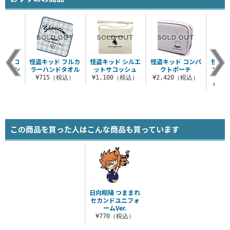
 アイコ
怪盗キッド フルカ
怪盗キッド シルエ
怪盗キッド コンパ
怪盗キ
イヤホン
ラーハンドタオル
ットサコッシュ
クトポーチ
ンマー
チ
¥715（税込）
¥1,100（税込）
¥2,420（税込）
（税込）
¥3,
この商品を買った人はこんな商品も買っています
日向翔陽 つままれ
セカンドユニフォ
ームVer.
¥770（税込）