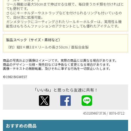
リール機能は最大50cmまで伸ばせる仕様で、毎日使うカギ類を付ければと
ても便利です。
さらにキーホルダーやストラップなどを付けられるリングも付いているの
で、自分流に拡張可能。
ガンメタリックにコーティングされたリールキーホルダーは、実用性＆機
能性はもちろんファッションのアクセントとしても優れたアイテムです。
製品スペック（サイズ・素材など）
（約）縦8×横3.8×リールの長さ50cm / 亜鉛合金製
商品の写真および画像はイメージです。実際の商品とは異なる場合があります。
商品のデザイン・仕様・発売日などは予告なく変更となる場合があります。
画像・テキストの無断転載、及びそれに準ずる行為を一切禁止いたします。
©1982 BIGWEST
「いいね」と思ったら友達に共有！
4531894673736 / 8076-0712
おすすめの商品