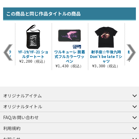
この商品と同じ作品タイトルの商品
フルグラ
YF-19/YF-21 ショ
ワルキューレ 脱着
射手座☆午後九時
統合軍
Tシャツ
ルダートート
式フルカラーワッ
Don’t be late Tシ
ペン
ャツ
（税込）
¥2,200（税込）
¥1,
¥1,430（税込）
¥3,300（税込）
オリジナルアイテム
つままれ
つかまれ
ピョコッテ
オリジナルタイトル
アイテムヤ
ミスカトニック大學購買部
FAQ/お問い合わせ
FAQ
お問い合わせ
利用規約
会員規約・ポイント規約
特定商取引法に関する表示
プライバシーポリシー