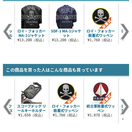
イ・フォッ
ロイ・フォッカー
SDF-1 MA-1ジャケ
ロイ・フォッカー
ロイ
ャルシル
MA-1ジャケット
ット
脱着式ワッペン
ダント
¥13,200（税込）
¥13,200（税込）
¥1,760（税込）
¥7,
0（税込）
この商品を買った人はこんな商品も買っています
狂三 フ
スコープドッグ リ
ロイ・フォッカー
統合軍脱着式ワッ
ロイ・
スケース
ールキーホルダー
脱着式ワッペン
ペン
薄手ド
.0
¥1,650（税込）
¥1,760（税込）
¥1,870（税込）
（税込）
¥6,