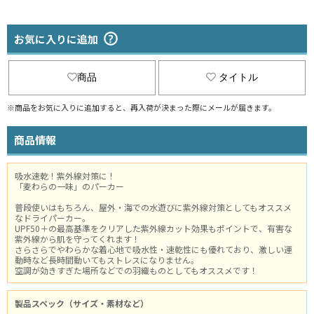
お気に入りに追加
商品
タイトル
※商品をお気に入りに追加すると、再入荷が決まった際にメールが届きます。
商品情報
吸水速乾！紫外線対策に！
「麦わらの一味」のパーカー
普段使いはもちろん、屋外・海での水遊びに紫外線対策としてもオススメ
なドライパーカー。
UPF50＋の最高基準をクリアした紫外線カット効果もポイントで、有害な
紫外線から肌を守ってくれます！
さらさらでやわらかな着心地で吸水性・速乾性にも優れており、激しい運
動時など長時間動いてもストレスになりません。
空調が効きすぎた場所などでの羽織ものとしてもオススメです！
製品スペック（サイズ・素材など）