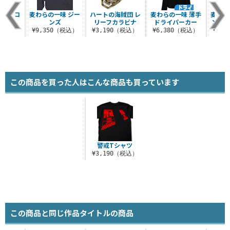
味 サコ
麦わらの一味 ジー
ハートの海賊団 レ
麦わらの一味 薄手
麦わら
ュ
ンズ
リーフカラビナ
ドライパーカー
ンテン
（税込）
¥9,350（税込）
¥3,190（税込）
¥6,380（税込）
¥9,
この商品を買った人はこんな商品も買っています
警戒Tシャツ
¥3,190（税込）
この商品と同じ作品タイトルの商品