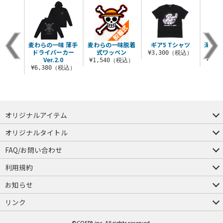
シャツ
麦わらの一味 薄手
麦わらの一味脱着
ギア5 Tシャツ
海軍 
ドライパーカー
式ワッペン
ー 
（税込）
¥3,300（税込）
Ver.2.0
¥1,540（税込）
¥8,
¥6,380（税込）
オリジナルアイテム
つままれ
つかまれ
ピョコッテ
オリジナルタイトル
アイテムヤ
ミスカトニック大學購買部
FAQ/お問い合わせ
FAQ
お問い合わせ
利用規約
会員規約・ポイント規約
特定商取引法に関する表示
プライバシーポリシー
お知らせ
店舗情報
採用情報
発売日変更のお知らせ
販売代理店・取扱店募集
海外のご案内（English）
リンク
コスパグループ
ジーストア・ドット・コム
©COSPA inc. All rights reserved.