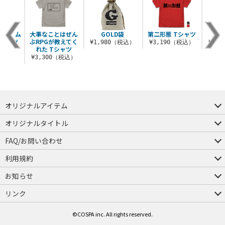
マグナム
大事なことはぜん
GOLD袋
第二形態 Tシャツ
アイ
Tシャツ
ぶRPGが教えてく
¥1,980（税込）
¥3,190（税込）
¥3,
れた Tシャツ
（税込）
¥3,300（税込）
オリジナルアイテム
つままれ
つかまれ
ピョコッテ
オリジナルタイトル
アイテムヤ
ミスカトニック大學購買部
FAQ/お問い合わせ
FAQ
お問い合わせ
利用規約
会員規約・ポイント規約
特定商取引法に関する表示
プライバシーポリシー
お知らせ
店舗情報
採用情報
発売日変更のお知らせ
販売代理店・取扱店募集
海外のご案内（English）
リンク
コスパグループ
ジーストア・ドット・コム
©COSPA inc. All rights reserved.