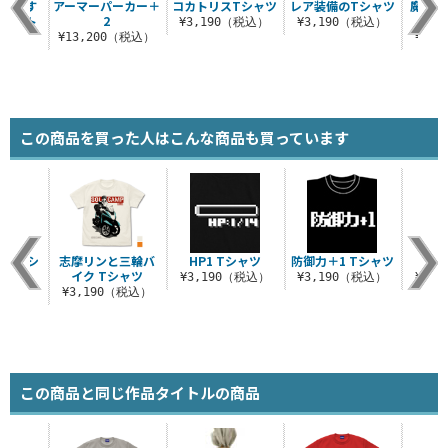
箱大きす
アーマーパーカー＋
コカトリスTシャツ
レア装備のTシャツ
魔導書
ラージト
2
パ
¥3,190（税込）
¥3,190（税込）
ト
¥13,200（税込）
¥1,
（税込）
この商品を買った人はこんな商品も買っています
NLYTシ
志摩リンと三輪バ
HP1 Tシャツ
防御力＋1 Tシャツ
WIL
ツ
イク Tシャツ
¥3,190（税込）
¥3,190（税込）
¥3,
（税込）
¥3,190（税込）
この商品と同じ作品タイトルの商品