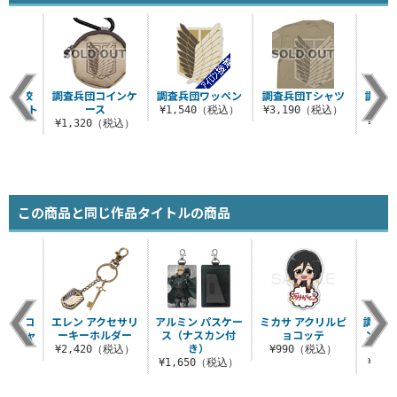
人中学校
調査兵団コインケ
調査兵団ワッペン
調査兵団Tシャツ
調査
まれスト
ース
¥1,540（税込）
¥3,190（税込）
プ
¥1,320（税込）
¥1,
税込）
この商品と同じ作品タイトルの商品
袖リブロ
エレン アクセサリ
アルミン パスケー
ミカサ アクリルピ
調査兵
ブTシャ
ーキーホルダー
ス（ナスカン付
ョコッテ
ンレス
き）
V
¥2,420（税込）
¥990（税込）
（税込）
¥1,650（税込）
¥3,