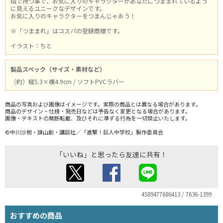
指で持つ事で、お気に入りのキャラクターがあなたにつままれているよう
に見えるユニークなデザインです。
お気に入りのキャラクターをつまんじゃおう！
※「つままれ」はコスパの登録商標です。
イラスト：ちと
製品スペック（サイズ・素材など）
（約）縦5.3×横4.9cm / ソフトPVCラバー
商品の写真および画像はイメージです。実際の商品とは異なる場合があります。
商品のデザイン・仕様・発売日などは予告なく変更となる場合があります。
画像・テキストの無断転載、及びそれに準ずる行為を一切禁止いたします。
©中川沙樹・諫山創・講談社／「進撃！巨人中学校」製作委員会
「いいね」と思ったら友達に共有！
4589477686413 / 7636-1399
おすすめの商品