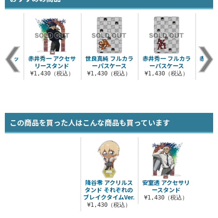
シルエッ
赤井秀一 アクセサ
世良真純 フルカラ
赤井秀一 フルカラ
赤井秀
ッシュ
リースタンド
ーパスケース
ーパスケース
ス
（税込）
¥1,430（税込）
¥1,430（税込）
¥1,430（税込）
¥6
この商品を買った人はこんな商品も買っています
降谷零 アクリルス
安室透 アクセサリ
タンド それぞれの
ースタンド
ブレイクタイムVer.
¥1,430（税込）
¥1,430（税込）