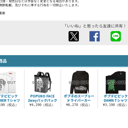
仕様・発売日などは予告なく変更となる場合があります。
無断転載、及びそれに準ずる行為を一切禁止いたします。
書房
「いいね」と思ったら友達に共有！
商品
プテピピック
POPUKO FACE
ポプ子のスープゥー
ポプテピピック
NNER Tシャツ
2wayバックパック
ドライパーカー
DAMN Tシャツ
,190（税込）
¥4,290（税込）
¥6,270（税込）
¥3,190（税込