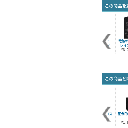
この商品を
ヌコ Tシャツ
ポプテピピック
竜破
SUCKS Tシャツ
レイ
¥3,190（税込）
¥3,190（税込）
¥3
この商品と
行
ポプ子＆ピピ美 水着
ポプ子「完全に理解
ポプテピピックコス
圧倒的
ツ
Ver. Tシャツ
した」 セリフアクリ
チュームセット
ルスタンド
¥3,190（税込）
¥9,680（税込）
¥1
¥1,650（税込）