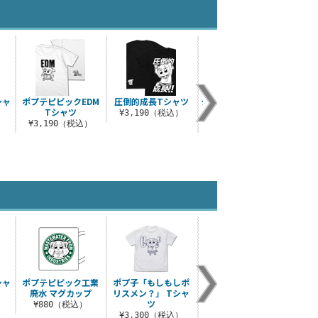
シャ
ポプテピピックEDM
圧倒的成長Tシャツ
クソミュージックTシ
シンジ
Tシャツ
ャツ
¥3,190（税込）
）
¥3,190（税込）
¥3,190（税込）
¥3
シャ
ポプテピピック工業
ポプ子「もしもしポ
ポプ子「もしもしポ
そう
廃水 マグカップ
リスメン？」 Tシャ
リスメン？」 セリフ
ツ
アクリルスタンド
）
¥880（税込）
¥3
¥3,300（税込）
¥1,650（税込）