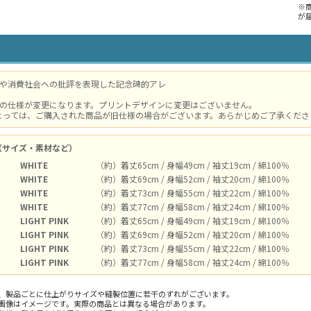
※
が
愁や消費社会への批評を表現した記念碑的アレ
体の仕様が変更になります。プリントデザインに変更はございません。
よっては、ご購入された商品が旧仕様の場合がございます。あらかじめご了承ください。
（サイズ・素材など）
WHITE
（約）着丈65cm / 身幅49cm / 袖丈19cm / 綿100％
WHITE
（約）着丈69cm / 身幅52cm / 袖丈20cm / 綿100％
WHITE
（約）着丈73cm / 身幅55cm / 袖丈22cm / 綿100％
WHITE
（約）着丈77cm / 身幅58cm / 袖丈24cm / 綿100％
LIGHT PINK
（約）着丈65cm / 身幅49cm / 袖丈19cm / 綿100％
LIGHT PINK
（約）着丈69cm / 身幅52cm / 袖丈20cm / 綿100％
LIGHT PINK
（約）着丈73cm / 身幅55cm / 袖丈22cm / 綿100％
LIGHT PINK
（約）着丈77cm / 身幅58cm / 袖丈24cm / 綿100％
、製品ごとに仕上がりサイズや縫製位置に若干のずれがございます。
画像はイメージです。実際の商品とは異なる場合があります。