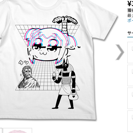
¥
獲
最
ポ
サ