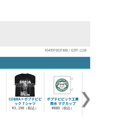
4549970037488 / 6297-1158
COBRA×ポプテピピ
ポプテピピック工業
★限定★ポプテピピ
ポ
ック Tシャツ
廃水 マグカップ
ックSUITSUCKオッ
SUI
クスフォードシャツ..
）
¥3,190（税込）
¥880（税込）
¥3
¥6,050（税込）