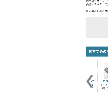
商品のデザイン・
画像・テキストの
©大川ぶくぶ／竹
おすすめの
行
ポプ子のスープゥー
ベイビーポプ子 フル
竹書房カード持って
ポ
ー
ドライTシャツ
カラーTシャツ
ないよパスケース
SPI
¥3,520（税込）
¥4,400（税込）
¥1,320（税込）
¥3