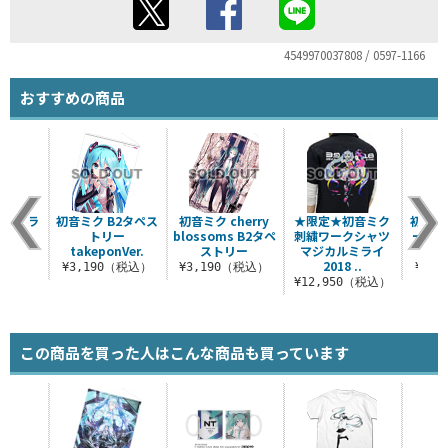
4549970037808 / 0597-1166
おすすめの商品
フルカラ
初音ミク B2タペス
初音ミク cherry
★限定★初音ミク
初音ミ
ャツ
トリー
blossoms B2タペ
刺繍ワークシャツ
ーTシ
Ver.
takeponVer.
ストリー
マジカルミライ
バ
2018 ..
（税込）
¥3,190（税込）
¥3,190（税込）
¥4,
¥12,950（税込）
この商品を買った人はこんな商品も買っています