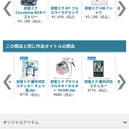
んぶり
初音ミク
初音ミク NT フル
初音ミク V4X Tシ
初音ミク
Circulator B2タペ
カラーマグカップ
ャツ
ップ 
（税込）
ストリー
¥1,650（税込）
¥3,190（税込）
¥8
¥3,190（税込）
この商品と同じ作品タイトルの商品
3 Tシャ
初音ミク 屋外対応
初音ミク アクリル
初音ミク 屋外対応
初音ミク
3.0
ステッカー チェリ
マルチキーホルダ
ステッカー
¥1,
藻 Ver.
ー YOOKI Ver.
（税込）
¥770（税込）
¥770（税込）
¥880（税込）
オリジナルアイテム