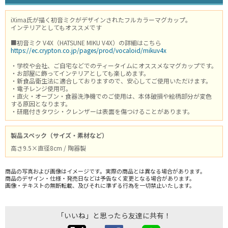
iXima氏が描く初音ミクがデザインされたフルカラーマグカップ。
インテリアとしてもオススメです
■初音ミク V4X（HATSUNE MIKU V4X）の詳細はこちら
https://ec.crypton.co.jp/pages/prod/vocaloid/mikuv4x
・学校や会社、ご自宅などでのティータイムにオススメなマグカップです。
・お部屋に飾ってインテリアとしても楽しめます。
・新食品衛生法に適合しておりますので、安心してご使用いただけます。
・電子レンジ使用可。
・直火・オーブン・食器洗浄機でのご使用は、本体破損や絵柄部分が変色
する原因となります。
・研磨付きタワシ・クレンザーは表面を傷つけることがあります。
製品スペック（サイズ・素材など）
高さ9.5×直径8cm / 陶器製
商品の写真および画像はイメージです。実際の商品とは異なる場合があります。
商品のデザイン・仕様・発売日などは予告なく変更となる場合があります。
画像・テキストの無断転載、及びそれに準ずる行為を一切禁止いたします。
「いいね」と思ったら友達に共有！