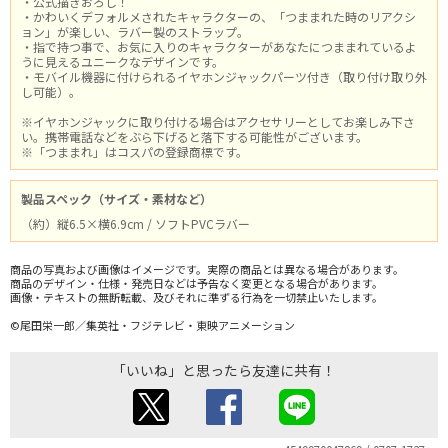
・公式描きおろし！
・かわいくデフォルメされたキャラクターの、「つままれた時のリアクシ
ョン」が楽しい、ラバー製のストラップ。
・指で持つ事で、お気に入りのキャラクターがあなたにつままれているよ
うに見えるユニークなデザインです。
・モバイル機器に付けられるイヤホンジャックパーツ付き（取り付け取り外
し可能）。
※イヤホンジャックに取り付ける場合はアクセサリーとしてお楽しみ下さ
い。携帯電話などをぶら下げると落下する可能性がございます。
※「つままれ」はコスパの登録商標です。
製品スペック（サイズ・素材など）
（約）縦6.5×横6.9cm / ソフトPVCラバー
商品の写真および画像はイメージです。実際の商品とは異なる場合があります。
商品のデザイン・仕様・発売日などは予告なく変更となる場合があります。
画像・テキストの無断転載、及びそれに準ずる行為を一切禁止いたします。
©尾田栄一郎／集英社・フジテレビ・東映アニメーション
「いいね」と思ったら友達に共有！