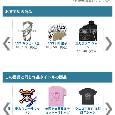
4549970047869 / 0707-1737
おすすめの商品
オールプ
ゾロ カラビナS型
ゾロ十郎 扇子
三刀流ゾロ ジャー
ゾロ
シャツ
ジ
¥1,210（税込）
¥1,650（税込）
¥1,
（税込）
¥7,040（税込）
この商品と同じ作品タイトルの商品
 阿修羅
麦わらの一味ワッ
★限定★夢見るチ
クロスギルド 海賊
魚人
ャツ
ペン
ョッパー Tシャツ
旗 Tシャツ
¥3,