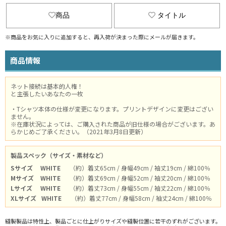
商品
タイトル
※商品をお気に入りに追加すると、再入荷が決まった際にメールが届きます。
商品情報
ネット接続は基本的人権！
と主張したいあなたの一枚
・Tシャツ本体の仕様が変更になります。プリントデザインに変更はござい
ません。
※在庫状況によっては、ご購入された商品が旧仕様の場合がございます。あ
らかじめご了承ください。（2021年3月8日更新）
製品スペック（サイズ・素材など）
Sサイズ
WHITE
（約）着丈65cm / 身幅49cm / 袖丈19cm / 綿100％
Mサイズ
WHITE
（約）着丈69cm / 身幅52cm / 袖丈20cm / 綿100％
Lサイズ
WHITE
（約）着丈73cm / 身幅55cm / 袖丈22cm / 綿100％
XLサイズ
WHITE
（約）着丈77cm / 身幅58cm / 袖丈24cm / 綿100％
縫製製品は特性上、製品ごとに仕上がりサイズや縫製位置に若干のずれがございます。