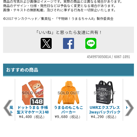
商品の写真および画像はイメージです。実際の商品とは異なる場合があります。
商品のデザイン・仕様・発売日などは予告なく変更となる場合があります。
画像・テキストの無断転載、及びそれに準ずる行為を一切禁止いたします。
©2017 サンカクヘッド／集英社・「干物妹！うまるちゃんR」製作委員会
「いいね」と思ったら友達に共有！
4549970050814 / 6067-1891
おすすめの商品
ジャン風
ドットうまる 手帳
うまるのもこもこ
UMRエクスプレス
HELL
ャケット
型スマホケース148
パーカー
2wayバックパック
ス
（税込）
¥4,400（税込）
¥9,680（税込）
¥4,290（税込）
¥5