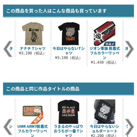
この商品を買った人はこんな商品も買っています
キ B2タ
ナナチ Tシャツ
今日はやらないTシ
ジオン軍旗 脱着式
冴えな
リー
ャツ
フルカラーワッペ
¥3,190（税込）
ン
（税込）
¥3,190（税込）
¥3,
¥1,430（税込）
この商品と同じ作品タイトルの商品
ないTシ
UMR ARMY脱着式
うまるのやっぱり
今日はやらないシ
うまる
ツ
フルカラーワッペ
おうちが一番 Tシ
ョルダートート
っ
ン
ャツ
（税込）
¥2,200（税込）
¥4,