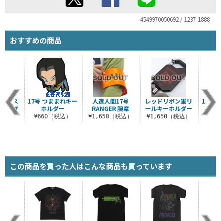
4549970050692 / 1237-1888
おすすめの商品
ボン軍ス
17号 つままれキー
人造人間17号
レッドリボン軍リ
18号
風ジップ
ホルダー
RANGER 腕章
ールキーホルダー
カー
¥660（税込）
¥1,650（税込）
¥1,650（税込）
¥6
（税込）
この商品を買った人はこんな商品も買っています