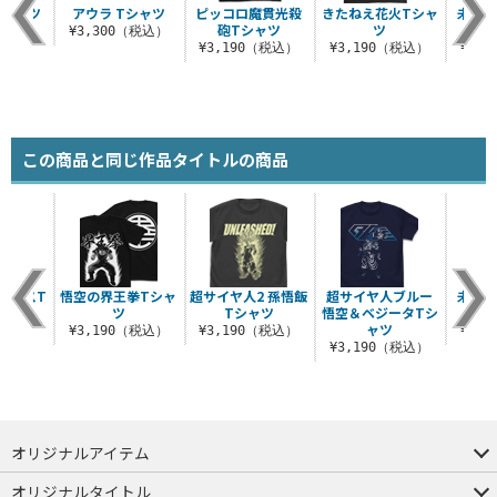
Tシャツ
アウラ Tシャツ
ピッコロ魔貫光殺
きたねえ花火Tシャ
未来か
砲Tシャツ
ツ
ンク
（税込）
¥3,300（税込）
¥3,190（税込）
¥3,190（税込）
¥3,
この商品と同じ作品タイトルの商品
ェイスT
悟空の界王拳Tシャ
超サイヤ人2 孫悟飯
超サイヤ人ブルー
未来か
ツ
ツ
Tシャツ
悟空＆ベジータTシ
ンク
ャツ
（税込）
¥3,190（税込）
¥3,190（税込）
¥3,
¥3,190（税込）
オリジナルアイテム
つままれ
つかまれ
ピョコッテ
オリジナルタイトル