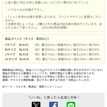
人造人間17号＆18号と背面にはレッドリボン軍のロゴをプリント
・イラストは公式描き下ろし。
・Tシャツ本体の仕様が変更になります。プリントデザインに変更はござい
ません。
※在庫状況によっては、ご購入された商品が旧仕様の場合がございます。あ
らかじめご了承ください。（2021年3月8日更新）
製品スペック（サイズ・素材など）
Sサイズ
BLACK
（約）着丈65cm / 身幅49cm / 袖丈19cm / 綿100％
Mサイズ
BLACK
（約）着丈69cm / 身幅52cm / 袖丈20cm / 綿100％
Lサイズ
BLACK
（約）着丈73cm / 身幅55cm / 袖丈22cm / 綿100％
XLサイズ
BLACK
（約）着丈77cm / 身幅58cm / 袖丈24cm / 綿100％
縫製製品は特性上、製品ごとに仕上がりサイズや縫製位置に若干のずれがございます。
商品の写真および画像はイメージです。実際の商品とは異なる場合があります。
商品のデザイン・仕様・発売日などは予告なく変更となる場合があります。
画像・テキストの無断転載、及びそれに準ずる行為を一切禁止いたします。
©バード・スタジオ／集英社・東映アニメーション
「いいね」と思ったら友達に共有！