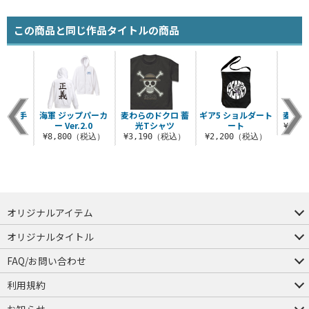
この商品と同じ作品タイトルの商品
味 薄手
海軍 ジップパーカ
麦わらのドクロ 蓄
ギア5 ショルダート
麦わら
ーカー
ー Ver.2.0
光Tシャツ
ート
¥13,
.0
¥8,800（税込）
¥3,190（税込）
¥2,200（税込）
（税込）
オリジナルアイテム
つままれ
つかまれ
ピョコッテ
オリジナルタイトル
アイテムヤ
ミスカトニック大學購買部
FAQ/お問い合わせ
FAQ
お問い合わせ
利用規約
会員規約・ポイント規約
特定商取引法に関する表示
プライバシーポリシー