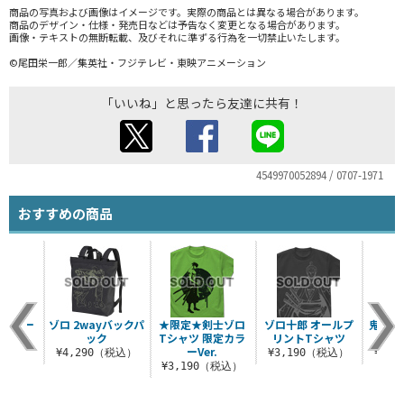
商品の写真および画像はイメージです。実際の商品とは異なる場合があります。
商品のデザイン・仕様・発売日などは予告なく変更となる場合があります。
画像・テキストの無断転載、及びそれに準ずる行為を一切禁止いたします。
©尾田栄一郎／集英社・フジテレビ・東映アニメーション
「いいね」と思ったら友達に共有！
4549970052894 / 0707-1971
おすすめの商品
 ジャー
ゾロ 2wayバックパ
★限定★剣士ゾロ
ゾロ十郎 オールプ
鬼気 
ック
Tシャツ 限定カラ
リントTシャツ
ジッ
ーVer.
（税込）
¥4,290（税込）
¥3,190（税込）
¥6,
¥3,190（税込）