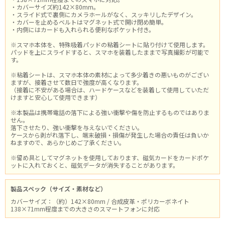
・カバーサイズ約142×80mm。
・スライド式で裏側にカメラホールがなく、スッキリしたデザイン。
・カバーを止めるベルトはマグネット式で開け閉め簡単。
・内側にはカードも入れられる便利なポケット付き。
※スマホ本体を、特殊吸着パッドの粘着シートに貼り付けて使用します。
パッドを上にスライドすると、スマホを装着したままで写真撮影が可能で
す。
※粘着シートは、スマホ本体の素材によって多少着きの悪いものがござい
ますが、接着させて数日で強度が高くなります。
（接着に不安がある場合は、ハードケースなどを装着して使用していただ
けますと安心して使用できます）
※本製品は携帯電話の落下による強い衝撃や傷を防止するものではありま
せん。
落下させたり、強い衝撃を与えないでください。
ケースから剥がれ落下し、端末破損・損傷が発生した場合の責任は負いか
ねますので、あらかじめご了承ください。
※留め具としてマグネットを使用しております、磁気カードをカードポケ
ットに入れておくと、磁気データが消失することがあります。
製品スペック（サイズ・素材など）
カバーサイズ：（約）142×80mm / 合成皮革・ポリカーボネイト
138×71mm程度までの大きさのスマートフォンに対応