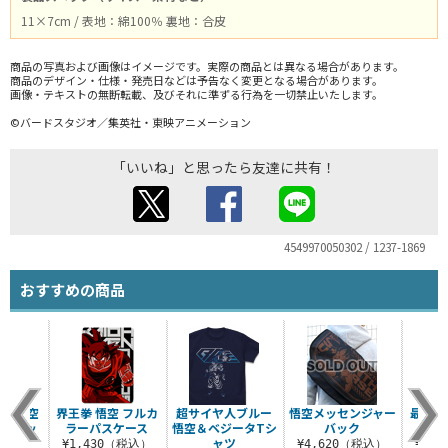
11×7cm / 表地：綿100％ 裏地：合皮
商品の写真および画像はイメージです。実際の商品とは異なる場合があります。
商品のデザイン・仕様・発売日などは予告なく変更となる場合があります。
画像・テキストの無断転載、及びそれに準ずる行為を一切禁止いたします。
©バードスタジオ／集英社・東映アニメーション
「いいね」と思ったら友達に共有！
4549970050302 / 1237-1869
おすすめの商品
意 悟空
界王拳 悟空 フルカ
超サイヤ人ブルー
悟空メッセンジャー
最強の
ストラッ
ラーパスケース
悟空＆ベジータTシ
バック
ャツ
¥1,430（税込）
¥4,620（税込）
¥3,