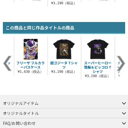
税込）
¥3,190（税込）
この商品と同じ作品タイトルの商品
 Tシャ
フリーザ フルカラ
超ゴジータ Tシャ
スーパーヒーロー
カプセ
ーパスケース
ツ
悟飯＆ピッコロ T
ーショ
シャツ
ルエ
（税込）
¥1,430（税込）
¥3,190（税込）
¥3,190（税込）
¥3,
オリジナルアイテム
つままれ
つかまれ
ピョコッテ
オリジナルタイトル
アイテムヤ
ミスカトニック大學購買部
FAQ/お問い合わせ