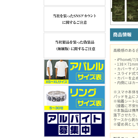
商品情報
高級感のある
・iPhone6/7
・138×71m
・カバーサイズ
・スライド式
・カバーを止
・内側にはカ
※スマホ本体
パッドを上に
※粘着シート
（接着に不安
※本製品は携
落下させたり
ケースから剥
※留め具とし