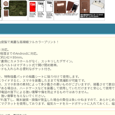
合皮製で美麗な高精細フルカラープリント！
/8 対応。
m程度までのAndroidに対応。
約142×80mm。
で裏側にカメラホールがなく、スッキリしたデザイン。
めるベルトはマグネット式で開け閉め簡単。
ードも入れられる便利なポケット付き。
を、特殊吸着パッドの粘着シートに貼り付けて使用します。
スライドすると、スマホを装着したままで写真撮影が可能です。
は、スマホ本体の素材によって多少着きの悪いものがございますが、接着させて数日
がある場合は、ハードケースなどを装着して使用していただけますと安心して使用で
帯電話の落下による強い衝撃や傷を防止するものではありません。
、強い衝撃を与えないでください。
がれ落下し、端末破損・損傷が発生した場合の責任は負いかねますので、あらかじめ
てマグネットを使用しております、磁気カードをカードポケットに入れておくと、磁