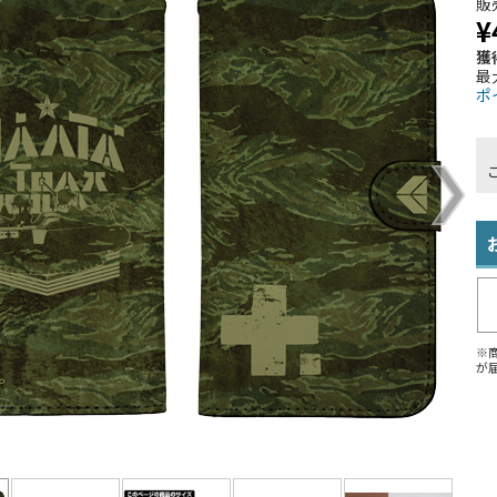
販
¥
獲
最
ポ
※
が