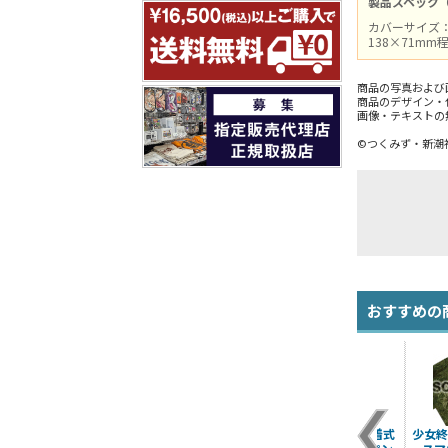
製品スペック
カバーサイズ：
138×71m
商品の写真および
商品のデザイン・
画像・テキストの
©つくみず・新潮
おすすめの
型
チト＆ユーリ フルカ
ヌコ Tシャツ
少女終末旅行 脱着式
少女終