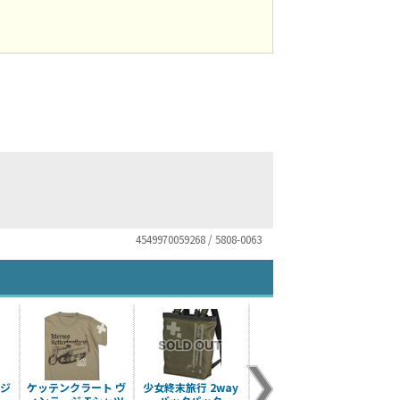
4549970059268 / 5808-0063
ージ
ケッテンクラート ヴ
少女終末旅行 2way
チト＆ユーリ 脱着式
少女終