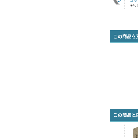
8
ラーパスケース ドッ
フルカラーワッペン
スマ
¥3,190（税込）
ト絵Ver.
¥1,430（税込）
¥4
¥1,430（税込）
この商品を
この商品と