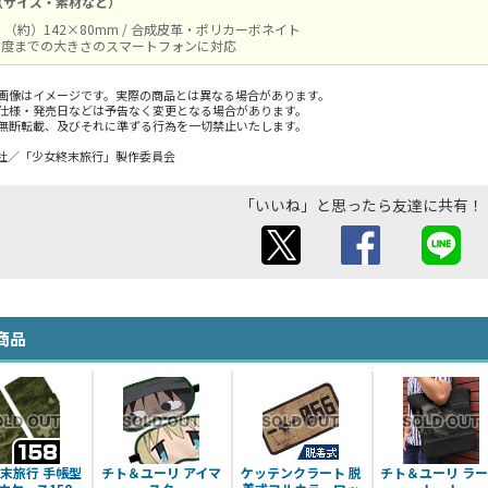
（サイズ・素材など）
（約）142×80mm / 合成皮革・ポリカーボネイト
m程度までの大きさのスマートフォンに対応
画像はイメージです。実際の商品とは異なる場合があります。
仕様・発売日などは予告なく変更となる場合があります。
無断転載、及びそれに準ずる行為を一切禁止いたします。
社／「少女終末旅行」製作委員会
「いいね」と思ったら友達に共有！
商品
末旅行 手帳型
チト＆ユーリ アイマ
ケッテンクラート 脱
チト＆ユーリ ラ