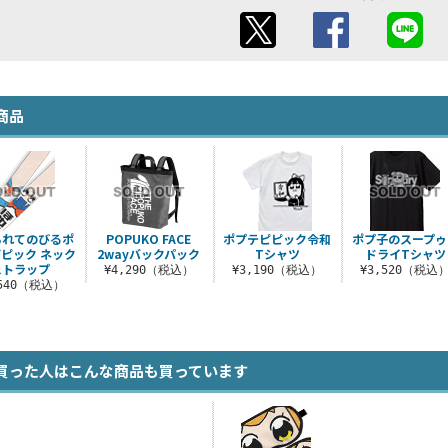
商品
られてのびるポ
POPUKO FACE
ポプテピピック令和
ポプ子のスープゥ
ピック ネック
2wayバックパック
Tシャツ
ドライTシャツ
ストラップ
¥4,290（税込）
¥3,190（税込）
¥3,520（税込
,540（税込）
買った人はこんな商品も買っています