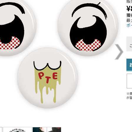
販
¥
獲
最
ポ
※
が