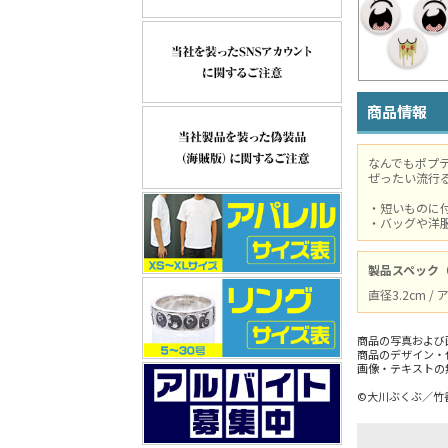
商品情報
なんでもポプ
ぜったい流行
・短いものに
・バッグや洋
製品スペック
直径3.2cm 
商品の写真および
商品のデザイン・
画像・テキストの
©大川ぶくぶ／竹