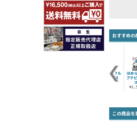
おすすめの
ル
ポプテピピックの行
ポプテピピック デス
ボブネミミッミ フル
ほめ
列ができる フルカラ
メタルロゴ Tシャツ
カラーパスケース
プテピ
ーパスケース
）
¥3,190（税込）
¥1,430（税込）
¥1,430（税込）
¥1
この商品を