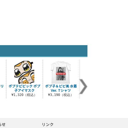
クリ
ポプテピピック ポプ
ポプ子＆ピピ美 水着
ポプテピピック工業
クソミ
子アイマスク
Ver. Tシャツ
廃水 マグカップ
）
¥1,320（税込）
¥3,190（税込）
¥880（税込）
¥3
らせ
リンク