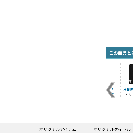
この商品と
行
★限定★ポプテピピ
ポプ子「完全に理解
ポプテピピック
圧倒
ツ
ックEDMパーカー限
した」 セリフアクリ
SUCKS Tシャツ
¥3
定Ver.
ルスタンド
¥3,190（税込）
¥6,380（税込）
¥1,650（税込）
オリジナルアイテム
オリジナルタイトル