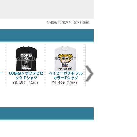
4549970070294 / 6298-0601
ー
COBRA×ポプテピピ
ベイビーポプ子 フル
ボブネミミッミ ラグ
ポプ
ック Tシャツ
カラーTシャツ
ラン Tシャツ
ド
）
¥3,190（税込）
¥4,400（税込）
¥3,850（税込）
¥6