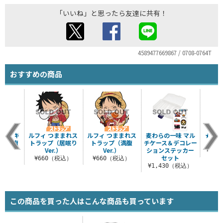
「いいね」と思ったら友達に共有！
4589477669867 / 0708-0764T
おすすめの商品
ままれキ
ルフィ つままれス
ルフィ つままれス
麦わらの一味 マル
★限定
ー（満腹
トラップ（居眠り
トラップ（満腹
チケース＆デコレー
）
Ver.）
Ver.）
ションステッカー
¥8,
セット
税込）
¥660（税込）
¥660（税込）
¥1,430（税込）
この商品を買った人はこんな商品も買っています