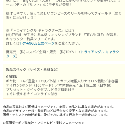
味』と、「Big Catch（大漁）」のロゴと釣りをするルフィが描かれたグリ
ーンボディの『ルフィ』の2モデルが登場！
操作しやすく、使って楽しいワンピースのリールを持ってフィールド（釣り
場）に出かけよう！
※『トライアングル キャラクターズ』とは？
(株)TRYALLが手掛ける本格フィッシングブランド『TRY-ANGLE』が送る、
キャラクター釣具シリーズです。
詳しくは
TRY-ANGLE公式ページ
をご覧ください。
発売元：(株)コスパ／企画・販売：(株)TRYALL（
トライアングル キャラク
ターズ
）
製品スペック（サイズ・素材など）
GREEN
ギヤ比：3.4／重量：175g／外装：ガラス繊維入りナイロン樹脂／糸巻量：
ナイロン6ポンド（100ヤード）／本体製造元：五十鈴工業（日本製）
プリセット・クイックダブルドラグ機能付き
すぐに使えるナイロンライン付き
商品の写真および画像はイメージです。実際の商品とは異なる場合があります。
商品のデザイン・仕様・発売日などは予告なく変更となる場合があります。
画像・テキストの無断転載、及びそれに準ずる行為を一切禁止いたします。
©尾田栄一郎／集英社・フジテレビ・東映アニメーション