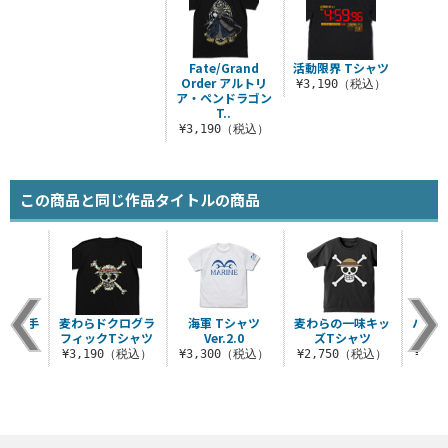
Fate/Grand
活動限界 Tシャツ
Order アルトリ
¥3,190（税込）
ア・ペンドラゴン
T..
¥3,190（税込）
この商品と同じ作品タイトルの商品
味 薄手
麦わらドクログラ
海軍 Tシャツ
麦わらの一味キッ
ハート
ーカー
フィックTシャツ
Ver.2.0
ズTシャツ
着式
.0
¥3,190（税込）
¥3,300（税込）
¥2,750（税込）
¥1,
（税込）