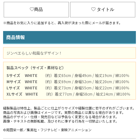
商品
タイトル
※商品をお気に入りに追加すると、再入荷が決まった際にメールが届きます。
商品情報
ジンベエらしい和風なデザイン！
製品スペック（サイズ・素材など）
Sサイズ
WHITE
（約）着丈65cm / 身幅49cm / 袖丈19cm / 綿100％
Mサイズ
WHITE
（約）着丈69cm / 身幅52cm / 袖丈20cm / 綿100％
Lサイズ
WHITE
（約）着丈73cm / 身幅55cm / 袖丈22cm / 綿100％
XLサイズ
WHITE
（約）着丈77cm / 身幅58cm / 袖丈24cm / 綿100％
縫製製品は特性上、製品ごとに仕上がりサイズや縫製位置に若干のずれがございます。
商品の写真および画像はイメージです。実際の商品とは異なる場合があります。
商品のデザイン・仕様・発売日などは予告なく変更となる場合があります。
画像・テキストの無断転載、及びそれに準ずる行為を一切禁止いたします。
©尾田栄一郎／集英社・フジテレビ・東映アニメーション