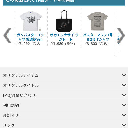
きます！
ガンバスター Tシ
オカエリナサイ ラ
バスターマシン1号
スーパ
みせま
ャツ 縮退炉Ver.
ージトート
＆2号 Tシャツ
キック
シャツ
ーTシ
¥3,190（税込）
¥1,980（税込）
¥3,300（税込）
己
（税込）
¥3,
オリジナルアイテム
つままれ
つかまれ
ピョコッテ
オリジナルタイトル
アイテムヤ
ミスカトニック大學購買部
FAQ/お問い合わせ
FAQ
お問い合わせ
利用規約
会員規約・ポイント規約
特定商取引法に関する表示
プライバシーポリシー
お知らせ
店舗情報
採用情報
発売日変更のお知らせ
販売代理店・取扱店募集
海外のご案内（English）
リンク