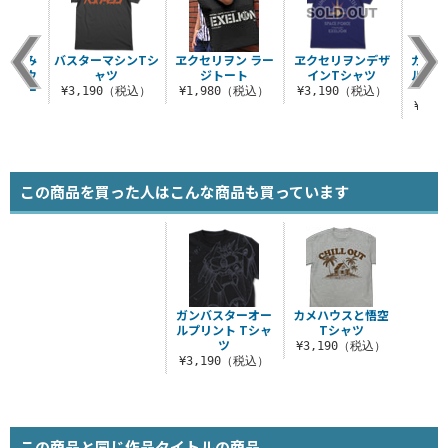
殴り込み
バスターマシンTシ
ヱクセリヲン ラー
ヱクセリヲンデザ
ガンバ
デッドウ
ャツ
ジトート
インTシャツ
ルプリ
レーカー
¥3,190（税込）
¥1,980（税込）
¥3,190（税込）
（税込）
¥3,
この商品を買った人はこんな商品も買っています
ガンバスターオー
カメハウスと悟空
ルプリント Tシャ
Tシャツ
ツ
¥3,190（税込）
¥3,190（税込）
この商品と同じ作品タイトルの商品