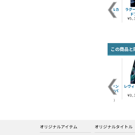
BLACK LAGOON 手
ラグーン商会 脱着式
ラグーン商会 フルカ
ラグ
帳型スマホケース158
フルカラーワッペン
ラーパスケース
ド
¥4,620（税込）
¥1,430（税込）
¥1,430（税込）
¥5
この商品と
ブ
キリング・マシーン
レヴィ 刺繍スカジャ
ラグーン商会 ファン
レヴィ
シャ
Tシャツ
ン
クショナルバックパ
ック
¥3,300（税込）
¥20,900（税込）
¥3
¥14,300（税込）
オリジナルアイテム
オリジナルタイトル