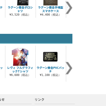
テ
ラグーン商会ポロシ
ラグーン商会手帳型
ラグーン商会PVCパッ
ラグ
ャツ
スマホケース
チ
ン
）
¥3,520（税込）
¥4,400（税込）
¥1,100（税込）
¥4
テッ
レヴィ フルグラフィ
ラグーン商会PVCパッ
ラグーン商会 二層ス
キリ
ックTシャツ
チ
テンレスマグカップ
（塗装）
¥6,600（税込）
¥1,100（税込）
¥
¥3,630（税込）
らせ
リンク