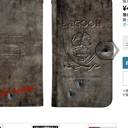
販
¥
獲
最
ポ
※
が