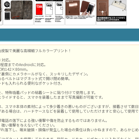
合皮製で美麗な高精細フルカラープリント！
/8 対応。
m程度までのAndroidに対応。
約142×80mm。
で裏側にカメラホールがなく、スッキリしたデザイン。
めるベルトはマグネット式で開け閉め簡単。
ードも入れられる便利なポケット付き。
を、特殊吸着パッドの粘着シートに貼り付けて使用します。
スライドすると、スマホを装着したままで写真撮影が可能です。
は、スマホ本体の素材によって多少着きの悪いものがございますが、接着させて数日
がある場合は、ハードケースなどを装着して使用していただけますと安心して使用で
帯電話の落下による強い衝撃や傷を防止するものではありません。
、強い衝撃を与えないでください。
がれ落下し、端末破損・損傷が発生した場合の責任は負いかねますので、あらかじめ
てマグネットを使用しております、磁気カードをカードポケットに入れておくと、磁