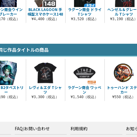
ーン商会ウイン
BLACK LAGOON 手
ラグーン商会 ドライ
ヘンゼル＆グレー
ブレーカー
帳型スマホケース148
Tシャツ
ル Tシャツ
,170（税込）
¥4,400（税込）
¥3,520（税込）
¥3,190（税込
同じ作品タイトルの商品
 B2タペストリ
レヴィ＆エダ Tシャ
ラグーン商会 ワッペ
トゥーハンド ス
ー
ツ
ン
カー
,190（税込）
¥3,300（税込）
¥1,540（税込）
¥550（税込）
FAQ/お問い合わせ
利用規約
お知