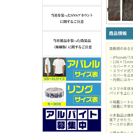
商品情報
高級感のある
・iPhone6/7
・138×71m
・カバーサイズ
・スライド式
・カバーを止
・内側にはカ
※スマホ本体
パッドを上に
※粘着シート
（接着に不安
※本製品は携
落下させたり
ケースから剥
※留め具とし