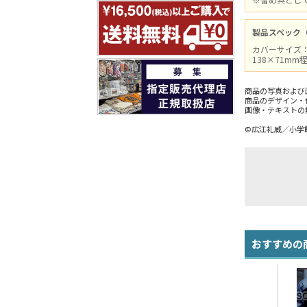
製品スペック
カバーサイズ：
138×71m
商品の写真および
商品のデザイン・
画像・テキストの
©広江礼威／小学
おすすめの