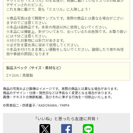
テッサたち「ミスリル」の士官達が、制服に着けているミスリルの紋章が
デザインされたピンズ。
これを身に着けて、君も「ミスリル」に入隊しよう！
※商品写真は全て開発サンプルです。実際の商品とは異なる場合がござい
ますのでご注意ください。
※本品は装飾品です。本来の用途以外に使用しないでください。
※本品には機能上、針がついており、尖っているため危険です。お取り扱い
には十分ご注意ください。
※付けた対象物には針穴があきます。
※必ず針を留め具に収めて使用してください。
※本品を付けたまま激しい運動をしないでください。破損したり思わぬ怪
我や事故の原因になります
製品スペック（サイズ・素材など）
2×2cm / 真鍮製
商品の写真および画像はイメージです。実際の商品とは異なる場合があります。
商品のデザイン・仕様・発売日などは予告なく変更となる場合があります。
画像・テキストの無断転載、及びそれに準ずる行為を一切禁止いたします。
©賀東招二・四季童子／KADOKAWA／FMP!4
「いいね」と思ったら友達に共有！