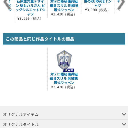
生デザイ
石原雄先生デザイ
対テロ極秘傭兵組
侑のKURAGE Tシ
やがて
突撃 ビ
ン 壁とハルさん ビ
織ミスリル 刺繍脱
ャツ
ー
ットTシ
ッグシルエットTシ
着式ワッペン
¥3,190（税込）
¥1,
ツ
ャツ
¥2,420（税込）
（税込）
¥3,520（税込）
この商品と同じ作品タイトルの商品
対テロ極秘傭兵組
織ミスリル 刺繍脱
着式ワッペン
¥2,420（税込）
オリジナルアイテム
つままれ
つかまれ
ピョコッテ
オリジナルタイトル