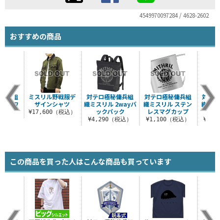
4549970097284 / 4628-2602
おすすめの商品
秘傭兵組
ミスリル野戦服デ
対テロ極秘傭兵組
対テロ極秘傭兵組
対テロ
 刺繍ワ
ザインシャツ
織ミスリル 2wayバ
織ミスリル ステン
織ミス
ン
ックパック
レスマグカップ
¥17,600（税込）
（税込）
¥4,290（税込）
¥1,100（税込）
¥1,
この商品を買った人はこんな商品も買っています