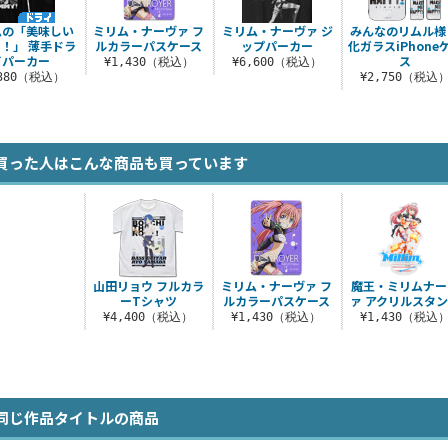
ムの「美味しい
ミリム・ナーヴァ フ
ミリム・ナーヴァ ジ
みんなのリムル様
！」 薄手ドラ
ルカラーパスケース
ップパーカー
化ガラスiPhone
イパーカー
ス
¥1,430（税込）
¥6,600（税込）
,380（税込）
¥2,750（税込
買った人はこんな商品も買っています
山田リョウ フルカラ
ミリム・ナーヴァ フ
魔王・ミリムナー
ーTシャツ
ルカラーパスケース
ァ アクリルスタ
¥4,400（税込）
¥1,430（税込）
¥1,430（税込
同じ作品タイトルの商品