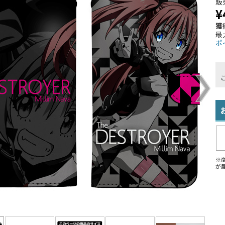
販
¥
獲
最
ポ
※
が