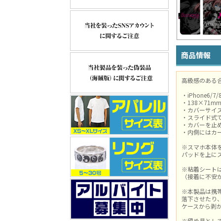
商品情報
高級感のある
・iPhone6/7
・138×71m
・カバーサイズ
・スライド式
・カバーを止
・内側にはカ
※スマホ本体
パッドを上に
※粘着シート
（接着に不安
※本製品は携
落下させたり
ケースから剥
※留め具とし