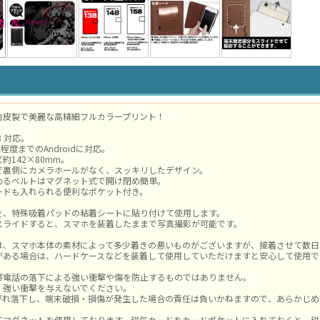
合皮製で美麗な高精細フルカラープリント！
/8 対応。
m程度までのAndroidに対応。
約142×80mm。
で裏側にカメラホールがなく、スッキリしたデザイン。
めるベルトはマグネット式で開け閉め簡単。
ードも入れられる便利なポケット付き。
を、特殊吸着パッドの粘着シートに貼り付けて使用します。
スライドすると、スマホを装着したままで写真撮影が可能です。
は、スマホ本体の素材によって多少着きの悪いものがございますが、接着させて数日
がある場合は、ハードケースなどを装着して使用していただけますと安心して使用で
帯電話の落下による強い衝撃や傷を防止するものではありません。
、強い衝撃を与えないでください。
がれ落下し、端末破損・損傷が発生した場合の責任は負いかねますので、あらかじめ
てマグネットを使用しております、磁気カードをカードポケットに入れておくと、磁