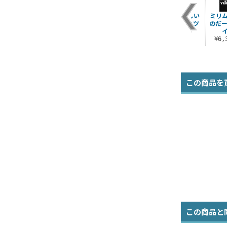
ミリムの「美味しい
ミリ
のだー！」Tシャツ
のだー
¥3,190（税込）
¥6
この商品を
この商品と