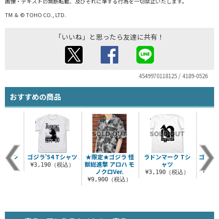
画像・テキストの無断転載、及びそれに準ずる行為を一切禁止いたします。
TM ＆ © TOHO CO., LTD.
「いいね」と思ったら友達に共有！
4549970118125 / 4189-0526
おすすめの商品
ー Tシ
ゴジラ’54 Tシャツ
★限定★ゴジラ 怪
ラドンマーク Tシ
ゴジラD
ツ
獣総進撃 アロハ モ
ャツ
¥3,190（税込）
ノクロVer.
（税込）
¥3,190（税込）
¥3,
¥9,900（税込）