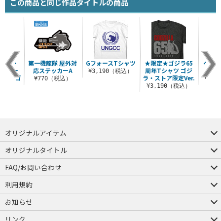
この商品と同じ作品タイトルの商品
ゴジラ・
第一機龍隊 屋外対
GフォースTシャツ
★限定★ゴジラ65
ヘドラ
定・バー
応ステッカーA
周年Tシャツ ゴジ
¥3,190（税込）
ニアムゴ
ラ・ストア限定Ver.
¥770（税込）
¥3,
シ..
¥3,190（税込）
（税込）
オリジナルアイテム
つままれ
つかまれ
ピョコッテ
オリジナルタイトル
アイテムヤ
ミスカトニック大學購買部
FAQ/お問い合わせ
FAQ
お問い合わせ
利用規約
会員規約・ポイント規約
特定商取引法に関する表示
プライバシーポリシー
お知らせ
店舗情報
採用情報
発売日変更のお知らせ
販売代理店・取扱店募集
海外のご案内（English）
リンク