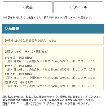
商品
タイトル
※商品をお気に入りに追加すると、再入荷が決まった際にメールが届きます。
商品情報
破壊神 ゴジラ生誕65周年を記念した1枚
製品スペック（サイズ・素材など）
Sサイズ
MIX GRAY
（約）身丈65cm / 身幅49cm / 袖丈19cm / 綿90％、ポリエステル10％
Mサイズ
MIX GRAY
（約）身丈69cm / 身幅52cm / 袖丈20cm / 綿90％、ポリエステル10％
Lサイズ
MIX GRAY
（約）身丈73cm / 身幅55cm / 袖丈22cm / 綿90％、ポリエステル10％
XLサイズ
MIX GRAY
（約）身丈77cm / 身幅58cm / 袖丈24cm / 綿90％、ポリエステル10％
縫製製品は特性上、製品ごとに仕上がりサイズや縫製位置に若干のずれがございます。
商品の写真および画像はイメージです。実際の商品とは異なる場合があります。
商品のデザイン・仕様・発売日などは予告なく変更となる場合があります。