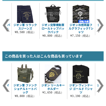
PVCパ
ジオン軍 リラック
ジオン突撃機動軍
ジオン冷感両面フ
ジオン
ジVer.
スジーンズ
ロールトップバッ
ルグラフィックTシ
クパック
ャツ
（税込）
¥8,580（税込）
¥3,
¥8,800（税込）
¥7,150（税込）
この商品を買った人はこんな商品も買っています
 ドライ
ジオン軍 ファンク
ジオン リールキー
ジオン ヴィンテー
ジオン
ャツ
ショナルトートバ
ホルダー
ジ ゴールド Tシャ
ン
ッグ
ツ
（税込）
¥1,650（税込）
¥1,
¥8,800（税込）
¥3,190（税込）