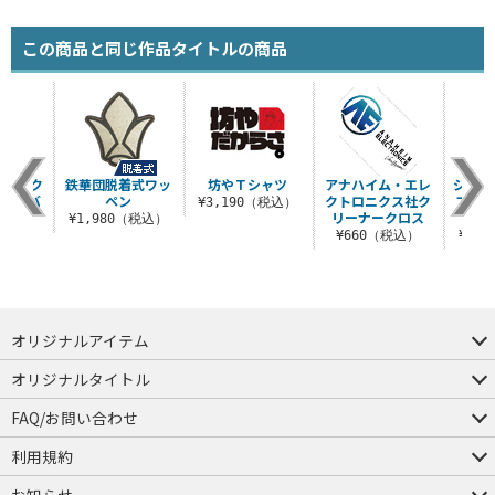
この商品と同じ作品タイトルの商品
ファンク
鉄華団脱着式ワッ
坊やＴシャツ
アナハイム・エレ
ジオン
トートバ
ペン
クトロニクス社ク
フルカ
¥3,190（税込）
グ
リーナークロス
¥1,980（税込）
（税込）
¥660（税込）
¥1,
オリジナルアイテム
つままれ
つかまれ
ピョコッテ
オリジナルタイトル
アイテムヤ
ミスカトニック大學購買部
FAQ/お問い合わせ
FAQ
お問い合わせ
利用規約
会員規約・ポイント規約
特定商取引法に関する表示
プライバシーポリシー