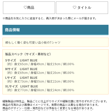
商品
タイトル
※商品をお気に入りに追加すると、再入荷が決まった際にメールが届きます。
商品情報
頼もしく働く姿も可愛い血小板のTシャツ
製品スペック（サイズ・素材など）
Sサイズ
LIGHT BLUE
（約）身丈65cm / 身幅49cm / 袖丈19cm / 綿100％
Mサイズ
LIGHT BLUE
（約）身丈69cm / 身幅52cm / 袖丈20cm / 綿100％
Lサイズ
LIGHT BLUE
（約）身丈73cm / 身幅55cm / 袖丈22cm / 綿100％
XLサイズ
LIGHT BLUE
（約）身丈77cm / 身幅58cm / 袖丈24cm / 綿100％
縫製製品は特性上、製品ごとに仕上がりサイズや縫製位置に若干のずれがございます。
商品の写真および画像はイメージです。実際の商品とは異なる場合があります。
商品のデザイン・仕様・発売日などは予告なく変更となる場合があります。