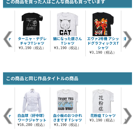
この商品を買った人はこんな商品も買っています
 Tシャ
ターニャ・デグレ
猫になった銀さん
エヴァ2号機 アシッ
渚カヲ
チャフTシャツ
Tシャツ
ドグラフィックスT
ッ
シャツ
（税込）
¥3,190（税込）
¥3,190（税込）
¥3,
¥3,190（税込）
この商品と同じ作品タイトルの商品
 Tシャ
白血球（好中球）
血小板のおつかれ
花粉症 Tシャツ
細胞
ワークジャケット
さまです Tシャツ
¥3,190（税込）
¥3,
（税込）
¥16,280（税込）
¥3,190（税込）