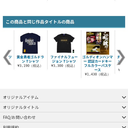
この商品と同じ作品タイトルの商品
Tシャツ
黄金勇者ゴルドラ
ファイナルフュー
ゴルディオンハンマ
光にな
ン Tシャツ
ジョン Tシャツ
ー 認証カードキー
メッセ
（税込）
フルカラーパスケ
¥3,190（税込）
¥3,300（税込）
ース
¥3,
¥1,430（税込）
オリジナルアイテム
つままれ
つかまれ
ピョコッテ
オリジナルタイトル
アイテムヤ
ミスカトニック大學購買部
FAQ/お問い合わせ
FAQ
お問い合わせ
利用規約