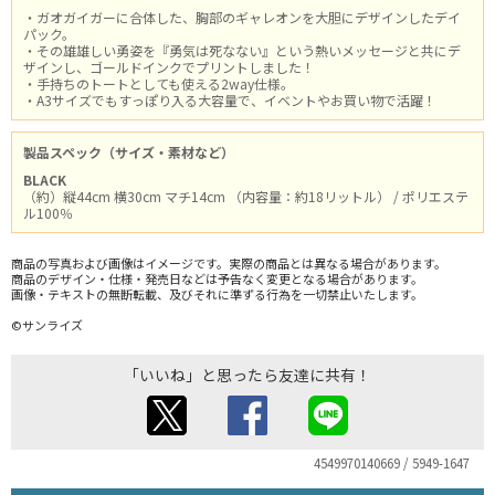
・ガオガイガーに合体した、胸部のギャレオンを大胆にデザインしたデイ
パック。
・その雄雄しい勇姿を『勇気は死なない』という熱いメッセージと共にデ
ザインし、ゴールドインクでプリントしました！
・手持ちのトートとしても使える2way仕様。
・A3サイズでもすっぽり入る大容量で、イベントやお買い物で活躍！
製品スペック（サイズ・素材など）
BLACK
（約）縦44cm 横30cm マチ14cm （内容量：約18リットル） / ポリエステ
ル100％
商品の写真および画像はイメージです。実際の商品とは異なる場合があります。
商品のデザイン・仕様・発売日などは予告なく変更となる場合があります。
画像・テキストの無断転載、及びそれに準ずる行為を一切禁止いたします。
©サンライズ
「いいね」と思ったら友達に共有！
4549970140669 / 5949-1647