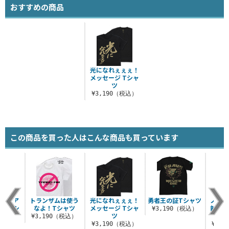
おすすめの商品
光になれぇぇぇ！
メッセージ Tシャ
ツ
¥3,190（税込）
この商品を買った人はこんな商品も買っています
エクシア
トランザムは使う
光になれぇぇぇ！
勇者王の証Tシャツ
ノッブ
ド Tシ
なよ！Tシャツ
メッセージ Tシャ
能寺シ
¥3,190（税込）
ツ
ツ
¥3,190（税込）
（税込）
¥3,190（税込）
¥2,