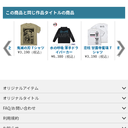
この商品と同じ作品タイトルの商品
嘴平伊之
鬼滅の刃 Tシャツ
水の呼吸 薄手ドラ
恋柱 甘露寺蜜璃 T
悲鳴嶼
ャツ
イパーカー
シャツ
吸
¥3,190（税込）
（税込）
¥6,380（税込）
¥3,190（税込）
¥3,
オリジナルアイテム
つままれ
つかまれ
ピョコッテ
オリジナルタイトル
アイテムヤ
ミスカトニック大學購買部
FAQ/お問い合わせ
FAQ
お問い合わせ
利用規約
会員規約・ポイント規約
特定商取引法に関する表示
プライバシーポリシー