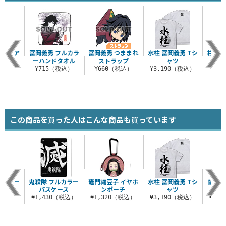
織柄 ア
冨岡義勇 フルカラ
冨岡義勇 つままれ
水柱 冨岡義勇 Tシ
柱 フ
ハ
ーハンドタオル
ストラップ
ャツ
（税込）
¥715（税込）
¥660（税込）
¥3,190（税込）
¥1,
この商品を買った人はこんな商品も買っています
ージトー
鬼殺隊 フルカラー
竈門禰豆子 イヤホ
水柱 冨岡義勇 Tシ
籠の中
パスケース
ンポーチ
ャツ
（税込）
¥1,430（税込）
¥1,320（税込）
¥3,190（税込）
¥3,