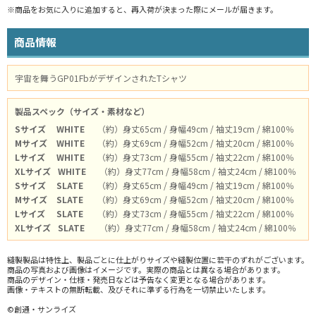
※商品をお気に入りに追加すると、再入荷が決まった際にメールが届きます。
商品情報
宇宙を舞うGP01FbがデザインされたTシャツ
製品スペック（サイズ・素材など）
Sサイズ
WHITE
（約）身丈65cm / 身幅49cm / 袖丈19cm / 綿100％
Mサイズ
WHITE
（約）身丈69cm / 身幅52cm / 袖丈20cm / 綿100％
Lサイズ
WHITE
（約）身丈73cm / 身幅55cm / 袖丈22cm / 綿100％
XLサイズ
WHITE
（約）身丈77cm / 身幅58cm / 袖丈24cm / 綿100％
Sサイズ
SLATE
（約）身丈65cm / 身幅49cm / 袖丈19cm / 綿100％
Mサイズ
SLATE
（約）身丈69cm / 身幅52cm / 袖丈20cm / 綿100％
Lサイズ
SLATE
（約）身丈73cm / 身幅55cm / 袖丈22cm / 綿100％
XLサイズ
SLATE
（約）身丈77cm / 身幅58cm / 袖丈24cm / 綿100％
縫製製品は特性上、製品ごとに仕上がりサイズや縫製位置に若干のずれがございます。
商品の写真および画像はイメージです。実際の商品とは異なる場合があります。
商品のデザイン・仕様・発売日などは予告なく変更となる場合があります。
画像・テキストの無断転載、及びそれに準ずる行為を一切禁止いたします。
©創通・サンライズ