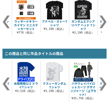
 Tシャ
ウィザードキラー
アナベル・ガトーT
ガンダムエクシア
V2ア
カイマン ミニステ
シャツ
リペア ヘッド Tシ
ーガン
ッカーセット
ャツ
（税込）
¥3,190（税込）
¥770（税込）
¥3,190（税込）
¥3,
この商品と同じ作品タイトルの商品
迷彩コイ
水陸両用ロゴ ドラ
クスィーガンダム
ハサウェイパイロ
ネオ・
ース
イTシャツ
Tシャツ
ットスーツ デザイ
ーウェ
ンジャージ（上下セ
（税込）
¥3,520（税込）
¥3,190（税込）
¥3,
ット）
¥35,750（税込）