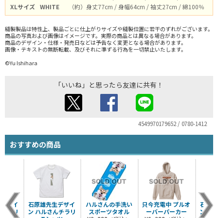
XLサイズ
WHITE
（約）身丈77cm / 身幅64cm / 袖丈27cm / 綿100％
縫製製品は特性上、製品ごとに仕上がりサイズや縫製位置に若干のずれがございます。
商品の写真および画像はイメージです。実際の商品とは異なる場合があります。
商品のデザイン・仕様・発売日などは予告なく変更となる場合があります。
画像・テキストの無断転載、及びそれに準ずる行為を一切禁止いたします。
©Yu Ishihara
「いいね」と思ったら友達に共有！
4549970179652 / 0780-1412
おすすめの商品
生デザイ
石原雄先生デザイ
ハルさんの手洗い
只今充電中 プルオ
石原雄
んチラリ
ン ハルさんチラリ
スポーツタオル
ーバーパーカー
ン お