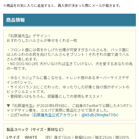
※商品をお気に入りに追加すると、再入荷が決まった際にメールが届きます。
商品情報
『石原雄先生』デザイン！
おすわりしたハルさんが幸せをくれる一枚
・フロント面には首をかしげた仕種が可愛すぎるハルさんを、バック面に
はふわふわのお尻を向けたハルさんをプリント！それぞれの面で違うハル
さんが楽しめます。
・NO DOG NO LIFE 犬がいなければ生きていけない、犬を愛するあなたの為
の一枚です。
・ゆるくカジュアルに着こなせる、トレンド感のあるオーバーサイズデザ
インのTシャツ。
・サイズバランスにこだわった、ゆったりした印象と抜け感がポイントの
ビッグシルエットです。
・普段使いはもちろん、部屋着としての使用もオススメ！
▼『石原雄先生』が2020年6月9日に、ご自身のTwitterで公開した4つのTシ
ャツデザイン案を、コスパで実際に商品化させて頂きました。
・公式Twitter（
石原雄先生公式アカウント：@K5dbZRmjNe77i5r
）
製品スペック（サイズ・素材など）
Lサイズ
WHITE
（約）身丈73cm / 身幅61cm / 袖丈25cm / 綿100％