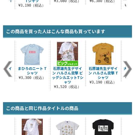
エットT
Tシャツ
ん
¥3,080（税込）
¥6,380（税込）
ツ
¥3,190（税込）
¥3,
（税込）
この商品を買った人はこんな商品も買っています
 フェイ
まひろのニート T
石原雄先生デザイ
石原雄先生デザイ
犬のス
ャツ
シャツ
ン ハルさん突撃 ビ
ン ハルさん突撃 T
ョル
ッグシルエットTシ
シャツ
（税込）
¥3,300（税込）
¥2,
ャツ
¥3,190（税込）
¥3,520（税込）
この商品と同じ作品タイトルの商品