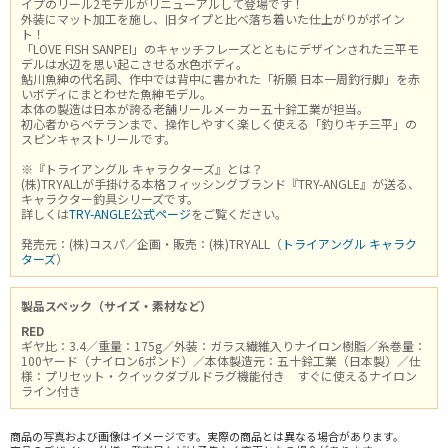
イプのリール2モデルがリニューアルして登場です！
外装にマット加工を施し、旧タイプと比べ落ち着いた仕上がりがポイン
ト！
「LOVE FISH SANPEI」のキャッチフレーズとともにデザインされた三平モ
デルは水辺を思い起こさせる水色ボディ。
鮎川魚紳の代名詞、作中では背中に書かれた「祈願 日本一周釣行脚」を赤
いボディにまとわせた魚紳モデル。
本体の製造は日本が誇る老舗リールメーカー五十鈴工業が担当。
初心者からベテランまで、操作しやすく楽しく使える「釣りキチ三平」の
スピンキャストリールです。
※『トライアングル キャラクターズ』とは？
(株)TRYALLが手掛ける本格フィッシングブランド『TRY-ANGLE』が送る、
キャラクター釣具シリーズです。
詳しくは
TRY-ANGLE公式ページ
をご覧ください。
発売元：(株)コスパ／企画・販売：(株)TRYALL（
トライアングル キャラク
ターズ
）
製品スペック（サイズ・素材など）
RED
ギヤ比：3.4／重量：175g／外装：ガラス繊維入りナイロン樹脂／糸巻量：
100ヤード（ナイロン6ポンド）／本体製造元：五十鈴工業（日本製）／仕
様：プリセット・クイックダブルドラグ機能付き すぐに使えるナイロン
ライン付き
商品の写真および画像はイメージです。実際の商品とは異なる場合があります。