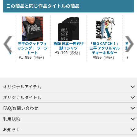
この商品と同じ作品タイトルの商品
チ三平
三平のグッドフィ
祈願 日本一周釣行
「BIG CATCH！」
祈願 
UCK！」
ッシング！ ラージ
脚 Tシャツ
三平 アクリルマル
脚 薄
ステッカ
トート
チキーホルダー
¥3,190（税込）
¥1,980（税込）
¥880（税込）
¥6,
税込）
オリジナルアイテム
つままれ
つかまれ
ピョコッテ
オリジナルタイトル
アイテムヤ
ミスカトニック大學購買部
FAQ/お問い合わせ
FAQ
お問い合わせ
利用規約
会員規約・ポイント規約
特定商取引法に関する表示
プライバシーポリシー
お知らせ