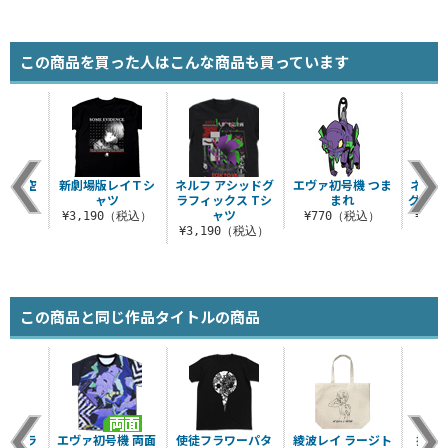
この商品を買った人はこんな商品も買っています
スと悟空
新劇場版レイＴシ
ネルフ アシッドグ
エヴァ初号機 つま
ネルフ
ャツ
ャツ
ラフィックス Tシ
まれ
グスリ
ャツ
（税込）
¥3,190（税込）
¥770（税込）
¥4,
¥3,190（税込）
この商品と同じ作品タイトルの商品
スカ・ラ
エヴァ初号機 両面
使徒フラワーパタ
綾波レイ ラージト
描き