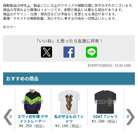
縫製製品は特性上、製品ごとに仕上がりサイズや縫製位置に若干のずれがございます。
商品の写真および画像はイメージです。実際の商品とは異なる場合があります。
商品のデザイン・仕様・発売日などは予告なく変更となる場合があります。
画像・テキストの無断転載、及びそれに準ずる行為を一切禁止いたします。
©カラー
「いいね」と思ったら友達に共有！
4549970186018 / 0130-1686
おすすめの商品
Tシャツ
エヴァ初号機 デザ
私が守るもの Tシ
SDAT Tシャツ
ネルフ
イントレーナー
ャツ
ハン
（税込）
¥3,190（税込）
¥9,350（税込）
¥3,190（税込）
¥7